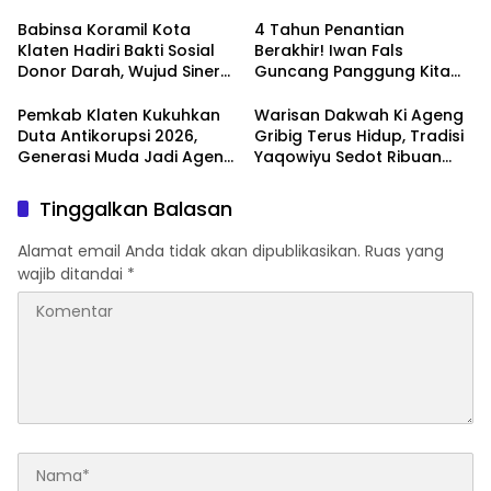
Harga Sembako Di Pasar
Dukung Ketahanan Pangan
Klewer
Dan Perekonomian Warga
Babinsa Koramil Kota
4 Tahun Penantian
Klaten Hadiri Bakti Sosial
Berakhir! Iwan Fals
Donor Darah, Wujud Sinergi
Guncang Panggung Kita
Kemanusiaan
dengan ‘Menembus Awan
Ketersediaan Stok Darah
Ayolah Mulai
Pemkab Klaten Kukuhkan
Warisan Dakwah Ki Ageng
Duta Antikorupsi 2026,
Gribig Terus Hidup, Tradisi
Generasi Muda Jadi Agen
Yaqowiyu Sedot Ribuan
Perubahan Berintegritas
Pengunjung
Tinggalkan Balasan
Alamat email Anda tidak akan dipublikasikan.
Ruas yang
wajib ditandai
*