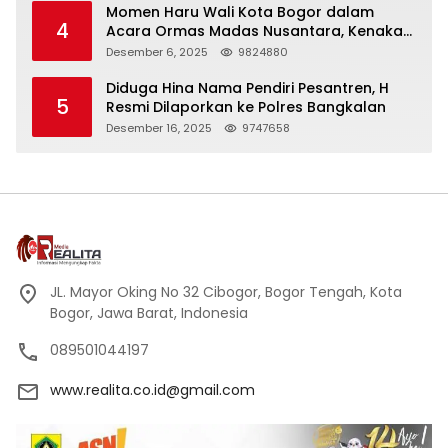
Momen Haru Wali Kota Bogor dalam
4
Acara Ormas Madas Nusantara, Kenakan
Peci Hitam Tinggi sebagai Simbol
Desember 6, 2025
9824880
Kehormatan
Diduga Hina Nama Pendiri Pesantren, H
5
Resmi Dilaporkan ke Polres Bangkalan
Desember 16, 2025
9747658
JL. Mayor Oking No 32 Cibogor, Bogor Tengah, Kota
Bogor, Jawa Barat, Indonesia
089501044197
www.realita.co.id@gmail.com