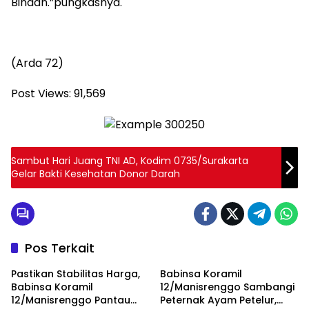
Binaan.”pungkasnya.
(Arda 72)
Post Views:
91,569
Sambut Hari Juang TNI AD, Kodim 0735/Surakarta
Gelar Bakti Kesehatan Donor Darah
Pos Terkait
Pastikan Stabilitas Harga,
Babinsa Koramil
Babinsa Koramil
12/Manisrenggo Sambangi
12/Manisrenggo Pantau
Peternak Ayam Petelur,