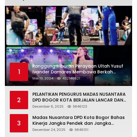
Panggung Hiburan Perayaan Ultah Yusuf
1
Ivander Damares Membawa Berkah
Warga Kejapanan
Mei 19, 2024
432146521
PELANTIKAN PENGURUS MADAS NUSANTARA
2
DPD BOGOR KOTA BERJALAN LANCAR DAN
KHIDMAT
Desember 6, 2025
9846123
Madas Nusantara DPD Kota Bogor Bahas
3
Kinerja Jangka Pendek dan Jangka
Panjang
Desember 24, 2025
9846101