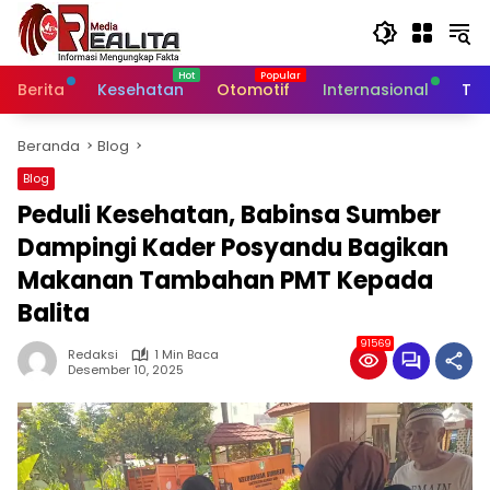
Langsung
ke
konten
Berita
Kesehatan
Otomotif
Internasional
Tek
Beranda
Blog
Blog
Peduli Kesehatan, Babinsa Sumber
Dampingi Kader Posyandu Bagikan
Makanan Tambahan PMT Kepada
Balita
91569
Redaksi
1 Min Baca
Desember 10, 2025