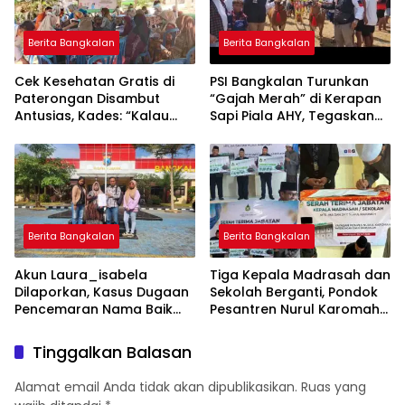
Berita Bangkalan
Berita Bangkalan
Cek Kesehatan Gratis di
PSI Bangkalan Turunkan
Paterongan Disambut
“Gajah Merah” di Kerapan
Antusias, Kades: “Kalau
Sapi Piala AHY, Tegaskan
Bisa Sebulan Sekali”
Dukungan untuk Budaya
Madura
Berita Bangkalan
Berita Bangkalan
Akun Laura_isabela
Tiga Kepala Madrasah dan
Dilaporkan, Kasus Dugaan
Sekolah Berganti, Pondok
Pencemaran Nama Baik
Pesantren Nurul Karomah
Masuk Ranah Hukum
Beri Voucher Umrah untuk
Para Purna Tugas
Tinggalkan Balasan
Alamat email Anda tidak akan dipublikasikan.
Ruas yang