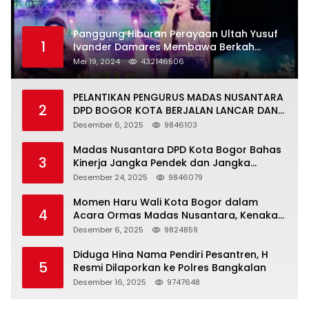
Panggung Hiburan Perayaan Ultah Yusuf
1
Ivander Damares Membawa Berkah
Warga Kejapanan
Mei 19, 2024
432146506
PELANTIKAN PENGURUS MADAS NUSANTARA
2
DPD BOGOR KOTA BERJALAN LANCAR DAN
KHIDMAT
Desember 6, 2025
9846103
Madas Nusantara DPD Kota Bogor Bahas
3
Kinerja Jangka Pendek dan Jangka
Panjang
Desember 24, 2025
9846079
Momen Haru Wali Kota Bogor dalam
4
Acara Ormas Madas Nusantara, Kenakan
Peci Hitam Tinggi sebagai Simbol
Desember 6, 2025
9824859
Kehormatan
Diduga Hina Nama Pendiri Pesantren, H
5
Resmi Dilaporkan ke Polres Bangkalan
Desember 16, 2025
9747648