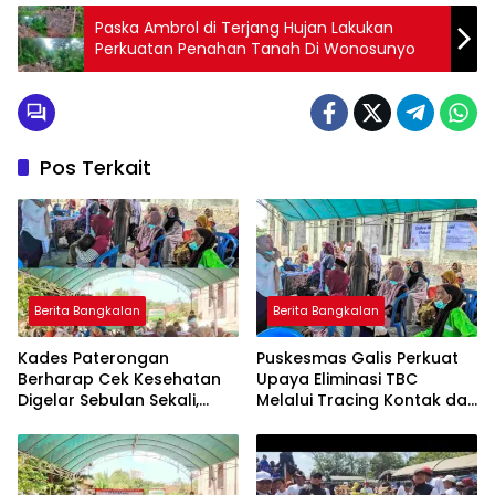
Paska Ambrol di Terjang Hujan Lakukan
Perkuatan Penahan Tanah Di Wonosunyo
Pos Terkait
Berita Bangkalan
Berita Bangkalan
Kades Paterongan
Puskesmas Galis Perkuat
Berharap Cek Kesehatan
Upaya Eliminasi TBC
Digelar Sebulan Sekali,
Melalui Tracing Kontak dan
Kepala Puskesmas Galis:
Gardu Cekatan Mas Lis
CKG Bisa Dilaksanakan
Rutin Lewat Posyandu ILP