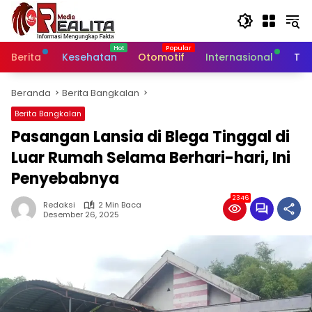
Langsung
ke
konten
Berita
Kesehatan
Otomotif
Internasional
Tek
Beranda
Berita Bangkalan
Berita Bangkalan
‎Pasangan Lansia di Blega Tinggal di
Luar Rumah Selama Berhari-hari, Ini
Penyebabnya
2346
Redaksi
2 Min Baca
Desember 26, 2025