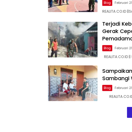
Blog
Februari 2
REALITA.CO.ID ||
Terjadi Ke
Gerak Cepa
Pemadam
Blog
Februari 2
REALITA.CO.ID |
Sampaikan
Sambangi 
Blog
Februari 2
REALITA.CO.ID.