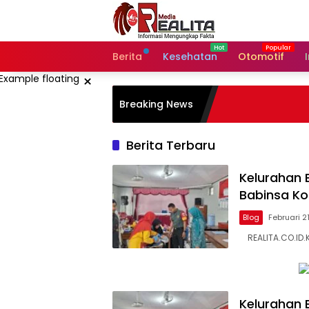
Langsung
ke
konten
Berita
Kesehatan
Otomotif
×
Breaking News
Berita Terbaru
Kelurahan B
Babinsa Ko
Blog
Februari 2
REALITA.CO.ID.K
Kelurahan B