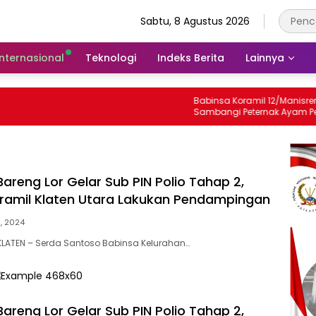
Sabtu, 8 Agustus 2026
Internasional
Teknologi
Indeks Berita
Lainnya
Babinsa Koramil 12/Manisrenggo
Sambangi Peternak Ayam Petelur,
Dukung Ketahanan Pangan Dan
Perekonomian Warga
areng Lor Gelar Sub PIN Polio Tahap 2,
ramil Klaten Utara Lakukan Pendampingan
1, 2024
LATEN – Serda Santoso Babinsa Kelurahan…
areng Lor Gelar Sub PIN Polio Tahap 2,