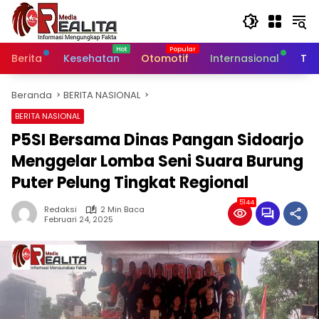
Langsung
ke
konten
Berita
Kesehatan
Otomotif
Internasional
Tek
Beranda
BERITA NASIONAL
BERITA NASIONAL
P5SI Bersama Dinas Pangan Sidoarjo
Menggelar Lomba Seni Suara Burung
Puter Pelung Tingkat Regional
5144
Redaksi
2 Min Baca
Februari 24, 2025