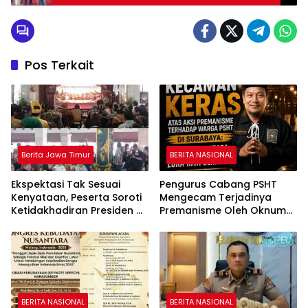
Pos Terkait
Berita Jawa Timur
BERITA NASIONAL
Ekspektasi Tak Sesuai
Pengurus Cabang PSHT
Kenyataan, Peserta Soroti
Mengecam Terjadinya
Ketidakhadiran Presiden di
Premanisme Oleh Oknum
Kongres Kebudayaan
DC di Surabaya
Nusantara
BERITA NASIONAL
BERITA NASIONAL