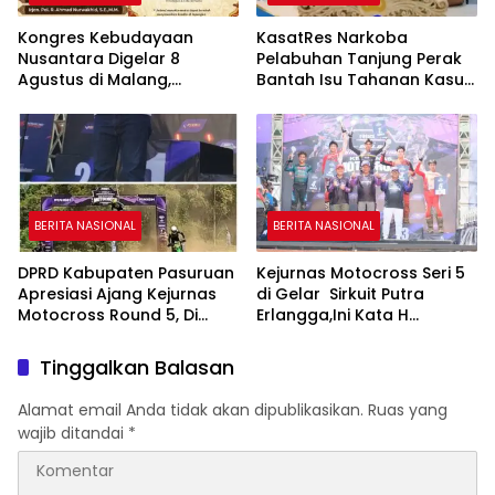
Kongres Kebudayaan
KasatRes Narkoba
Nusantara Digelar 8
Pelabuhan Tanjung Perak
Agustus di Malang,
Bantah Isu Tahanan Kasus
Presiden RI Dijadwalkan
Narkoba Lepas
Hadir
BERITA NASIONAL
BERITA NASIONAL
DPRD Kabupaten Pasuruan
Kejurnas Motocross Seri 5
Apresiasi Ajang Kejurnas
di Gelar Sirkuit Putra
Motocross Round 5, Di
Erlangga,Ini Kata H
Harapkan Lahirkan Bakat
Rokhmawan.
Atlit Berprestasi.
Tinggalkan Balasan
Alamat email Anda tidak akan dipublikasikan.
Ruas yang
wajib ditandai
*