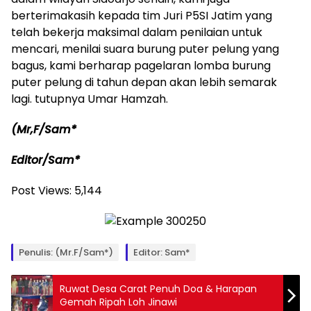
berterimakasih kepada tim Juri P5SI Jatim yang
telah bekerja maksimal dalam penilaian untuk
mencari, menilai suara burung puter pelung yang
bagus, kami berharap pagelaran lomba burung
puter pelung di tahun depan akan lebih semarak
lagi. tutupnya Umar Hamzah.
(Mr,F/Sam*
Editor/Sam*
Post Views:
5,144
Penulis: (Mr.F/Sam*)
Editor: Sam*
Ruwat Desa Carat Penuh Doa & Harapan
Gemah Ripah Loh Jinawi