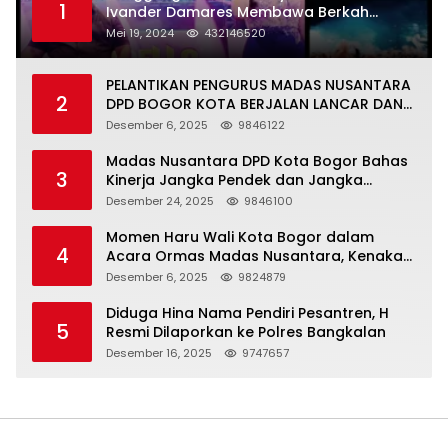
1
Ivander Damares Membawa Berkah
Warga Kejapanan
Mei 19, 2024
432146520
PELANTIKAN PENGURUS MADAS NUSANTARA
2
DPD BOGOR KOTA BERJALAN LANCAR DAN
KHIDMAT
Desember 6, 2025
9846122
Madas Nusantara DPD Kota Bogor Bahas
3
Kinerja Jangka Pendek dan Jangka
Panjang
Desember 24, 2025
9846100
Momen Haru Wali Kota Bogor dalam
4
Acara Ormas Madas Nusantara, Kenakan
Peci Hitam Tinggi sebagai Simbol
Desember 6, 2025
9824879
Kehormatan
Diduga Hina Nama Pendiri Pesantren, H
5
Resmi Dilaporkan ke Polres Bangkalan
Desember 16, 2025
9747657