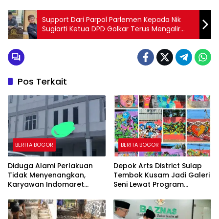
Support Dari Parpol Parlemen Kepada Nik
Sugiarti Ketua DPD Golkar Terus Mengalir
Untuk Membangun Pasuruan Yang Lebih
Baik.
Pos Terkait
BERITA BOGOR
BERITA BOGOR
Diduga Alami Perlakuan
Depok Arts District Sulap
Tidak Menyenangkan,
Tembok Kusam Jadi Galeri
Karyawan Indomaret
Seni Lewat Program
Group Mengaku
GEMBOK
Dipermalukan di Hadapan
Rekan Kerja