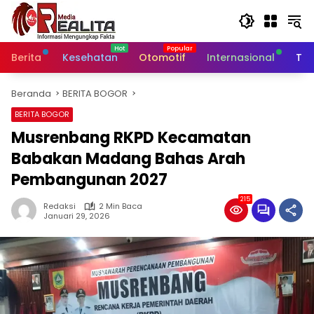
Langsung
ke
konten
Berita
Kesehatan
Otomotif
Internasional
Tek
Beranda
BERITA BOGOR
BERITA BOGOR
Musrenbang RKPD Kecamatan
Babakan Madang Bahas Arah
Pembangunan 2027
215
Redaksi
2 Min Baca
Januari 29, 2026