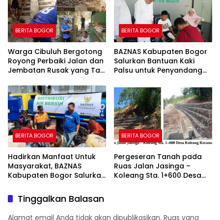
BERITA BOGOR
BERITA BOGOR
Warga Cibuluh Bergotong
BAZNAS Kabupaten Bogor
Royong Perbaiki Jalan dan
Salurkan Bantuan Kaki
Jembatan Rusak yang Tak
Palsu untuk Penyandang
Kunjung Direhabilitasi
Disabilitas, Wujud Nyata
Kepedulian dalam
Program “Bogor Peduli”
BERITA BOGOR
BERITA BOGOR
Hadirkan Manfaat Untuk
Pergeseran Tanah pada
Masyarakat, BAZNAS
Ruas Jalan Jasinga –
Kabupaten Bogor Salurkan
Koleang Sta. 1+600 Desa
15.000 Liter Air Bersih Untuk
Koleang Kecamatan
Warga Terdampak
Jasinga sudah Tertangani
Tinggalkan Balasan
Kekeringan
oleh UPTD IJJ Kelas A
Wilayah VII
Alamat email Anda tidak akan dipublikasikan.
Ruas yang