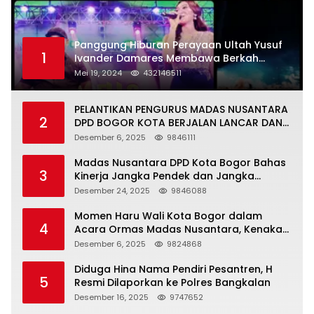
Panggung Hiburan Perayaan Ultah Yusuf
1
Ivander Damares Membawa Berkah
Warga Kejapanan
Mei 19, 2024
432146511
PELANTIKAN PENGURUS MADAS NUSANTARA
2
DPD BOGOR KOTA BERJALAN LANCAR DAN
KHIDMAT
Desember 6, 2025
9846111
Madas Nusantara DPD Kota Bogor Bahas
3
Kinerja Jangka Pendek dan Jangka
Panjang
Desember 24, 2025
9846088
Momen Haru Wali Kota Bogor dalam
4
Acara Ormas Madas Nusantara, Kenakan
Peci Hitam Tinggi sebagai Simbol
Desember 6, 2025
9824868
Kehormatan
Diduga Hina Nama Pendiri Pesantren, H
5
Resmi Dilaporkan ke Polres Bangkalan
Desember 16, 2025
9747652