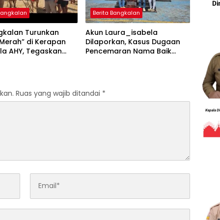
 Bangkalan
Berita Bangkalan
ngkalan Turunkan
Akun Laura_isabela
Merah” di Kerapan
Dilaporkan, Kasus Dugaan
ala AHY, Tegaskan
Pencemaran Nama Baik
an untuk Budaya
Masuk Ranah Hukum
a
kan.
Ruas yang wajib ditandai
*