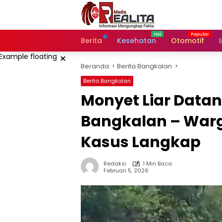
Langsung
ke
konten
Berita
Kesehatan
Otomotif
×
Beranda
Berita Bangkalan
Berita Bangkalan
Monyet Liar Data
Bangkalan – Warg
Kasus Langkap
Redaksi
1 Min Baca
Februari 5, 2026