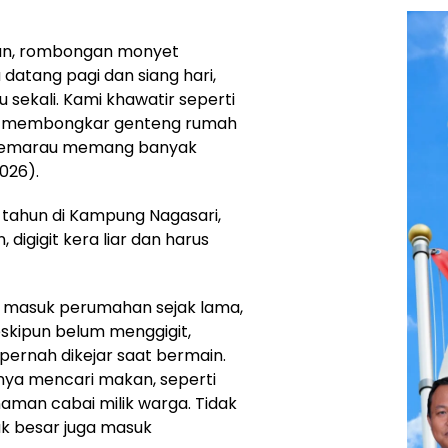
n, rombongan monyet
 datang pagi dan siang hari,
sekali. Kami khawatir seperti
gga membongkar genteng rumah
 kemarau memang banyak
026).
4 tahun di Kampung Nagasari,
igigit kera liar dan harus
 masuk perumahan sejak lama,
skipun belum menggigit,
ernah dikejar saat bermain.
anya mencari makan, seperti
aman cabai milik warga. Tidak
ak besar juga masuk