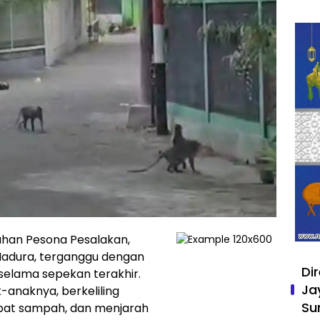
han Pesona Pesalakan,
Madura, terganggu dengan
Di
elama sepekan terakhir.
Ja
naknya, berkeliling
Su
at sampah, dan menjarah