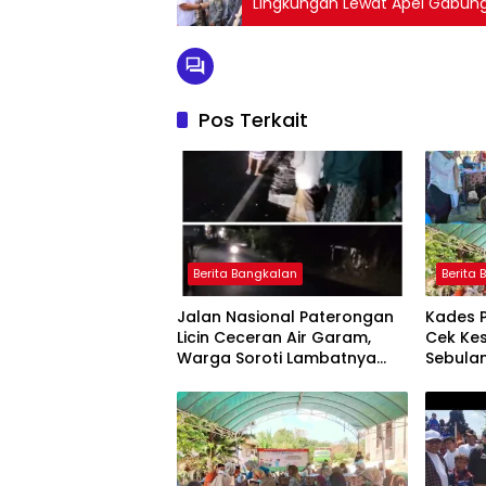
Lingkungan Lewat Apel Gabun
Pos Terkait
Berita Bangkalan
Berita
Jalan Nasional Paterongan
Kades 
Licin Ceceran Air Garam,
Cek Kes
Warga Soroti Lambatnya
Sebulan
Penanganan
Puskesm
Dilaksa
Posyand