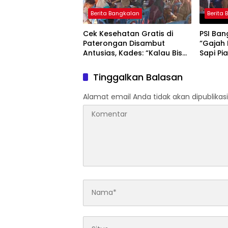
Berita Bangkalan
Berita
Cek Kesehatan Gratis di
PSI Ba
Paterongan Disambut
“Gajah 
Antusias, Kades: “Kalau Bisa
Sapi Pi
Sebulan Sekali”
Dukung
Madur
Tinggalkan Balasan
Alamat email Anda tidak akan dipublikasi