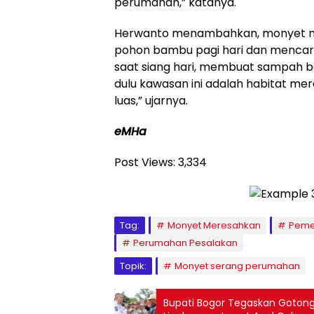
perumahan,” katanya.
Herwanto menambahkan, monyet mun
pohon bambu pagi hari dan menca
saat siang hari, membuat sampah b
dulu kawasan ini adalah habitat mere
luas,” ujarnya.
eMHa
Post Views:
3,334
Tag:
Monyet Meresahkan
Peme
Perumahan Pesalakan
Topik:
Monyet serang perumahan
Bupati Bogor Tegaskan Gotong