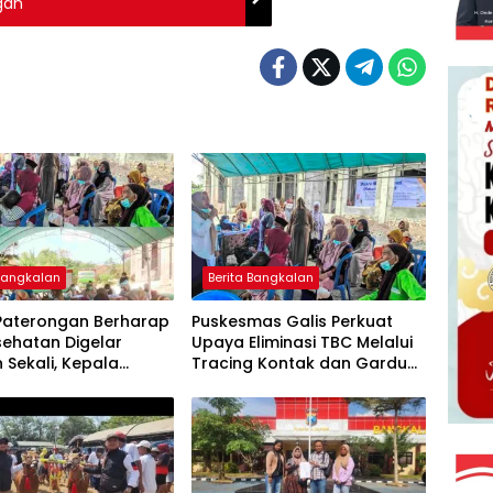
gan
 Bangkalan
Berita Bangkalan
Paterongan Berharap
Puskesmas Galis Perkuat
ehatan Digelar
Upaya Eliminasi TBC Melalui
 Sekali, Kepala
Tracing Kontak dan Gardu
as Galis: CKG Bisa
Cekatan Mas Lis
nakan Rutin Lewat
u ILP