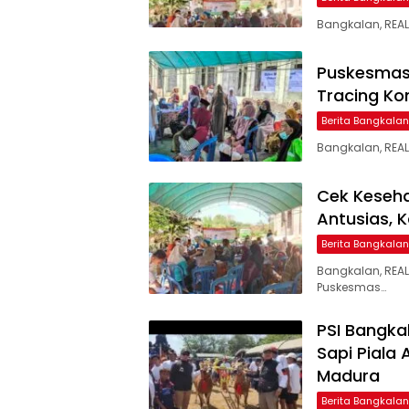
Bangkalan, REA
Puskesmas 
Tracing Ko
Berita Bangkalan
Bangkalan, REAL
Cek Keseha
Antusias, K
Berita Bangkalan
Bangkalan, REAL
Puskesmas…
PSI Bangka
Sapi Piala
Madura
Berita Bangkalan