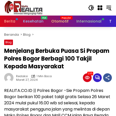
Langsung
ke
konten
Berita
Kesehatan
Otomotif
Internasional
Tek
Beranda
Blog
Blog
Menjelang Berbuka Puasa Si Propam
Polres Bogor Berbagi 100 Takjil
Kepada Masyarakat
235
Redaksi
1 Min Baca
Maret 27, 2024
REALITA.CO.ID || Polres Bogor -Sie Propam Polres
Bogor berikan 100 paket takjil gratis Selasa 26 Maret
2024 mulai pukul 16.00 wib sd selesai, kepada
masyarakat pengguna jalan yang melintas di depan
Mako Polres Bogor dan Mall CCM jalan Raya Pemda