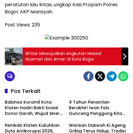
peratutan lalu lintas, ungkap Kasi Propam Polres
Bogor AKP Iwansyah.
Post Views:
235
Ikhtiar Mewujudkan Angkutan Massal
Nyaman dan Aman di Kota Bogor
Pos Terkait
Babinsa Koramil Kota
4 Tahun Penantian
Klaten Hadiri Bakti Sosial
Berakhir! Iwan Fals
Donor Darah, Wujud Sinergi
Guncang Panggung Kita
Kemanusiaan
dengan ‘Menembus Awan
Ketersediaan Stok Darah
Ayolah Mulai
Pemkab Klaten Kukuhkan
Warisan Dakwah Ki Ageng
Duta Antikorupsi 2026,
Gribig Terus Hidup, Tradisi