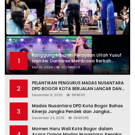
Panggung Hiburan Perayaan Ultah Yusuf
1
Ivander Damares Membawa Berkah
Warga Kejapanan
Mei 19, 2024
432146508
PELANTIKAN PENGURUS MADAS NUSANTARA
2
DPD BOGOR KOTA BERJALAN LANCAR DAN
KHIDMAT
Desember 6, 2025
9846110
Madas Nusantara DPD Kota Bogor Bahas
3
Kinerja Jangka Pendek dan Jangka
Panjang
Desember 24, 2025
9846085
Momen Haru Wali Kota Bogor dalam
4
Acara Ormas Madas Nusantara, Kenakan