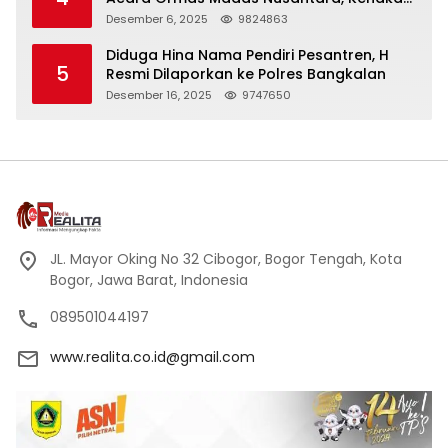
Peci Hitam Tinggi sebagai Simbol
Desember 6, 2025
9824863
Kehormatan
Diduga Hina Nama Pendiri Pesantren, H
5
Resmi Dilaporkan ke Polres Bangkalan
Desember 16, 2025
9747650
JL. Mayor Oking No 32 Cibogor, Bogor Tengah, Kota
Bogor, Jawa Barat, Indonesia
089501044197
www.realita.co.id@gmail.com