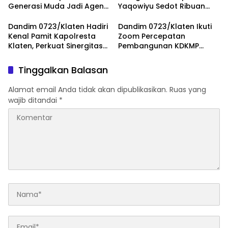
Generasi Muda Jadi Agen
Yaqowiyu Sedot Ribuan
Perubahan Berintegritas
Pengunjung
Dandim 0723/Klaten Hadiri
Dandim 0723/Klaten Ikuti
Kenal Pamit Kapolresta
Zoom Percepatan
Klaten, Perkuat Sinergitas
Pembangunan KDKMP
Forkopimda Untuk
Bersama Kaster TNI Dan
Menjaga Kondusifitas
Tinjau KDKMP Desa Pesu
Tinggalkan Balasan
Daerah
Alamat email Anda tidak akan dipublikasikan.
Ruas yang
wajib ditandai
*