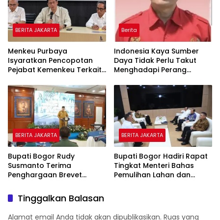
BERITA JAKARTA
Berita
Menkeu Purbaya
Indonesia Kaya Sumber
Isyaratkan Pencopotan
Daya Tidak Perlu Takut
Pejabat Kemenkeu Terkait
Menghadapi Perang
Lolosnya Anggaran Motor
Global Catatan Dr.
Listrik BGN
Suriyanto Pd, SH.,MH.,M.Kn
BERITA JAKARTA
BERITA JAKARTA
Bupati Bogor Rudy
Bupati Bogor Hadiri Rapat
Susmanto Terima
Tingkat Menteri Bahas
Penghargaan Brevet
Pemulihan Lahan dan
Kehormatan Paspampres
Antisipasi Banjir di Hulu
“Setia Waspada” Dari
Ciliwung
Tinggalkan Balasan
Paspampres RI
Alamat email Anda tidak akan dipublikasikan.
Ruas yang