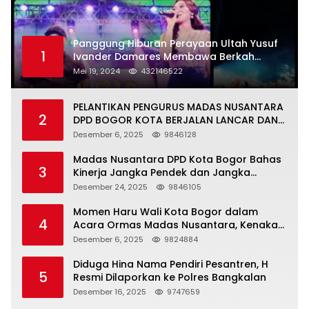
Panggung Hiburan Perayaan Ultah Yusuf
1
Ivander Damares Membawa Berkah
Warga Kejapanan
Mei 19, 2024
432146522
PELANTIKAN PENGURUS MADAS NUSANTARA
2
DPD BOGOR KOTA BERJALAN LANCAR DAN
KHIDMAT
Desember 6, 2025
9846128
Madas Nusantara DPD Kota Bogor Bahas
3
Kinerja Jangka Pendek dan Jangka
Panjang
Desember 24, 2025
9846105
Momen Haru Wali Kota Bogor dalam
4
Acara Ormas Madas Nusantara, Kenakan
Peci Hitam Tinggi sebagai Simbol
Desember 6, 2025
9824884
Kehormatan
Diduga Hina Nama Pendiri Pesantren, H
5
Resmi Dilaporkan ke Polres Bangkalan
Desember 16, 2025
9747659