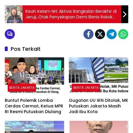
Kisah Kelam NH: Aktivis Bangkalan Berakhir di
Jeruji, Otak Penyekapan Demi Bisnis Rokok
Ilegal
Pos Terkait
BERITA JAKARTA
BERITA JAKARTA
Buntut Polemik Lomba
Gugatan UU IKN Ditolak, MK
Cerdas Cermat, Ketua MPR
Putuskan Jakarta Masih
RI Resmi Putuskan Diulang
Jadi Ibu Kota