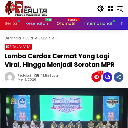
Langsung
ke
konten
Berita
Kesehatan
Otomotif
Internasional
Tek
Beranda
BERITA JAKARTA
BERITA JAKARTA
Lomba Cerdas Cermat Yang Lagi
Viral, Hingga Menjadi Sorotan MPR
1818
Redaksi
4 Min Baca
Mei 9, 2026