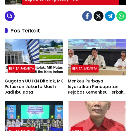
Pos Terkait
BERITA JAKARTA
BERITA JAKARTA
Gugatan UU IKN Ditolak, MK
Menkeu Purbaya
Putuskan Jakarta Masih
Isyaratkan Pencopotan
Jadi Ibu Kota
Pejabat Kemenkeu Terkait
Lolosnya Anggaran Motor
Listrik BGN