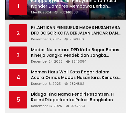
Panggung Hiburan Perayaan Ultah Yusuf
1
Ivander Damares Membawa Berkah
Warga Kejapanan
Mei 19, 2024
432146508
PELANTIKAN PENGURUS MADAS NUSANTARA
2
DPD BOGOR KOTA BERJALAN LANCAR DAN
KHIDMAT
Desember 6, 2025
9846106
Madas Nusantara DPD Kota Bogor Bahas
3
Kinerja Jangka Pendek dan Jangka
Panjang
Desember 24, 2025
9846084
Momen Haru Wali Kota Bogor dalam
4
Acara Ormas Madas Nusantara, Kenakan
Peci Hitam Tinggi sebagai Simbol
Desember 6, 2025
9824862
Kehormatan
Diduga Hina Nama Pendiri Pesantren, H
5
Resmi Dilaporkan ke Polres Bangkalan
Desember 16, 2025
9747650