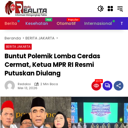
Langsung
ke
konten
Berita
Kesehatan
Otomotif
Internasional
Tek
Beranda
BERITA JAKARTA
BERITA JAKARTA
Buntut Polemik Lomba Cerdas
Cermat, Ketua MPR RI Resmi
Putuskan Diulang
2070
Redaksi
2 Min Baca
Mei 13, 2026