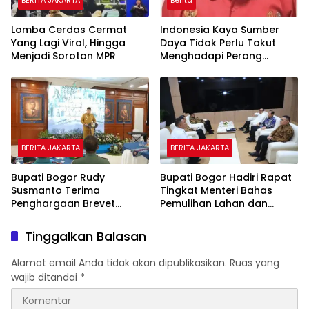
BERITA JAKARTA
Berita
Lomba Cerdas Cermat
Indonesia Kaya Sumber
Yang Lagi Viral, Hingga
Daya Tidak Perlu Takut
Menjadi Sorotan MPR
Menghadapi Perang
Global Catatan Dr.
Suriyanto Pd, SH.,MH.,M.Kn
BERITA JAKARTA
BERITA JAKARTA
Bupati Bogor Rudy
Bupati Bogor Hadiri Rapat
Susmanto Terima
Tingkat Menteri Bahas
Penghargaan Brevet
Pemulihan Lahan dan
Kehormatan Paspampres
Antisipasi Banjir di Hulu
“Setia Waspada” Dari
Ciliwung
Tinggalkan Balasan
Paspampres RI
Alamat email Anda tidak akan dipublikasikan.
Ruas yang
wajib ditandai
*