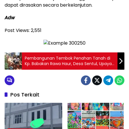
dapat dirasakan secara berkelanjutan.
Adw
Post Views:
2,551
Pembangunan Tembok Penahan Tanah di
Kp. Babakan Rawa Haur, Desa Sentul, Upaya
Cegah Longsor dan Tingkatkan
Kenyamanan Warga
Pos Terkait