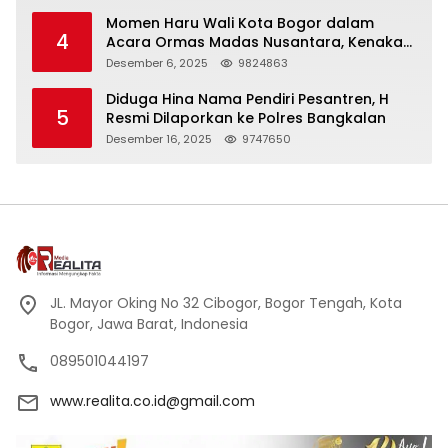
Momen Haru Wali Kota Bogor dalam
4
Acara Ormas Madas Nusantara, Kenakan
Peci Hitam Tinggi sebagai Simbol
Desember 6, 2025
9824863
Kehormatan
Diduga Hina Nama Pendiri Pesantren, H
5
Resmi Dilaporkan ke Polres Bangkalan
Desember 16, 2025
9747650
JL. Mayor Oking No 32 Cibogor, Bogor Tengah, Kota
Bogor, Jawa Barat, Indonesia
089501044197
www.realita.co.id@gmail.com