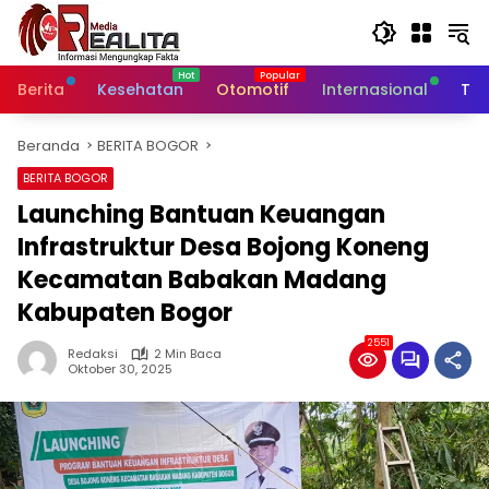
Langsung
ke
konten
Berita
Kesehatan
Otomotif
Internasional
Tek
Beranda
BERITA BOGOR
BERITA BOGOR
Launching Bantuan Keuangan
Infrastruktur Desa Bojong Koneng
Kecamatan Babakan Madang
Kabupaten Bogor
2551
Redaksi
2 Min Baca
Oktober 30, 2025