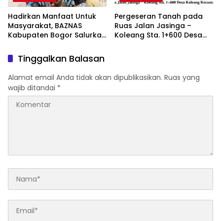
Hadirkan Manfaat Untuk
Pergeseran Tanah pada
Masyarakat, BAZNAS
Ruas Jalan Jasinga –
Kabupaten Bogor Salurkan
Koleang Sta. 1+600 Desa
15.000 Liter Air Bersih Untuk
Koleang Kecamatan
Warga Terdampak
Jasinga sudah Tertangani
Tinggalkan Balasan
Kekeringan
oleh UPTD IJJ Kelas A
Wilayah VII
Alamat email Anda tidak akan dipublikasikan.
Ruas yang
wajib ditandai
*