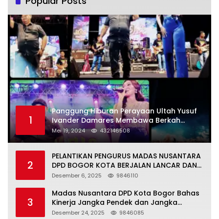
Popular Posts
Panggung Hiburan Perayaan Ultah Yusuf
1
Ivander Damares Membawa Berkah
Warga Kejapanan
Mei 19, 2024
432146508
PELANTIKAN PENGURUS MADAS NUSANTARA
2
DPD BOGOR KOTA BERJALAN LANCAR DAN
KHIDMAT
Desember 6, 2025
9846110
Madas Nusantara DPD Kota Bogor Bahas
3
Kinerja Jangka Pendek dan Jangka
Panjang
Desember 24, 2025
9846085