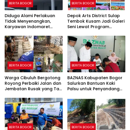
BERITA BOGOR
BERITA BOGOR
Diduga Alami Perlakuan
Depok Arts District Sulap
Tidak Menyenangkan,
Tembok Kusam Jadi Galeri
Karyawan Indomaret
Seni Lewat Program
Group Mengaku
GEMBOK
Dipermalukan di Hadapan
Rekan Kerja
BERITA BOGOR
BERITA BOGOR
Warga Cibuluh Bergotong
BAZNAS Kabupaten Bogor
Royong Perbaiki Jalan dan
Salurkan Bantuan Kaki
Jembatan Rusak yang Tak
Palsu untuk Penyandang
Kunjung Direhabilitasi
Disabilitas, Wujud Nyata
Kepedulian dalam
Program “Bogor Peduli”
BERITA BOGOR
BERITA BOGOR