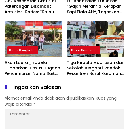
Cek Kesehatan Gratis di
PSI Bangkalan Turunkan
Paterongan Disambut
“Gajah Merah” di Kerapan
Antusias, Kades: “Kalau
Sapi Piala AHY, Tegaskan
Bisa Sebulan Sekali”
Dukungan untuk Budaya
Madura
Berita Bangkalan
Berita Bangkalan
Akun Laura_isabela
Tiga Kepala Madrasah dan
Dilaporkan, Kasus Dugaan
Sekolah Berganti, Pondok
Pencemaran Nama Baik
Pesantren Nurul Karomah
Masuk Ranah Hukum
Beri Voucher Umrah untuk
Para Purna Tugas
Tinggalkan Balasan
Alamat email Anda tidak akan dipublikasikan.
Ruas yang
wajib ditandai
*