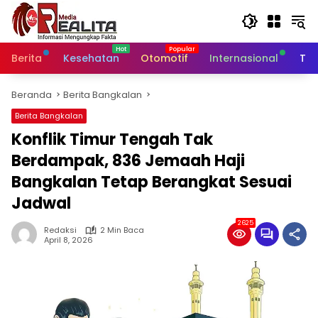
Langsung
ke
konten
Berita
Kesehatan
Otomotif
Internasional
Tek
Beranda
Berita Bangkalan
Berita Bangkalan
Konflik Timur Tengah Tak
Berdampak, 836 Jemaah Haji
Bangkalan Tetap Berangkat Sesuai
Jadwal
2625
Redaksi
2 Min Baca
April 8, 2026