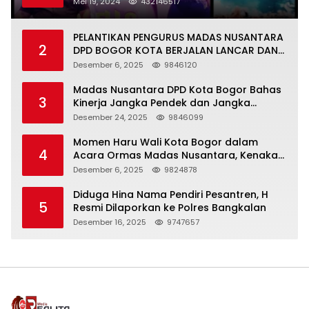
Warga Kejapanan
Mei 19, 2024
432146517
PELANTIKAN PENGURUS MADAS NUSANTARA
2
DPD BOGOR KOTA BERJALAN LANCAR DAN
KHIDMAT
Desember 6, 2025
9846120
Madas Nusantara DPD Kota Bogor Bahas
3
Kinerja Jangka Pendek dan Jangka
Panjang
Desember 24, 2025
9846099
Momen Haru Wali Kota Bogor dalam
4
Acara Ormas Madas Nusantara, Kenakan
Peci Hitam Tinggi sebagai Simbol
Desember 6, 2025
9824878
Kehormatan
Diduga Hina Nama Pendiri Pesantren, H
5
Resmi Dilaporkan ke Polres Bangkalan
Desember 16, 2025
9747657