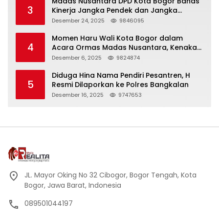
Madas Nusantara DPD Kota Bogor Bahas
3
Kinerja Jangka Pendek dan Jangka
Panjang
Desember 24, 2025
9846095
Momen Haru Wali Kota Bogor dalam
4
Acara Ormas Madas Nusantara, Kenakan
Peci Hitam Tinggi sebagai Simbol
Desember 6, 2025
9824874
Kehormatan
Diduga Hina Nama Pendiri Pesantren, H
5
Resmi Dilaporkan ke Polres Bangkalan
Desember 16, 2025
9747653
JL. Mayor Oking No 32 Cibogor, Bogor Tengah, Kota
Bogor, Jawa Barat, Indonesia
089501044197