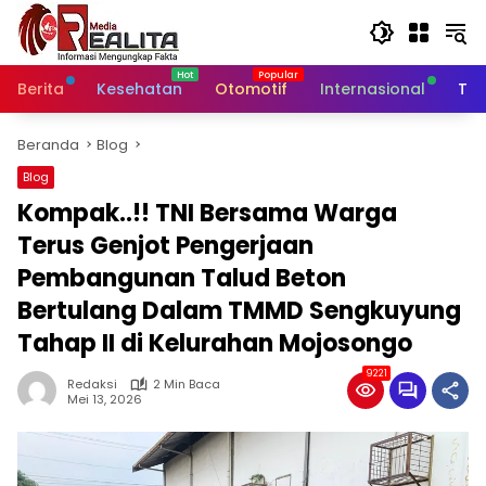
Langsung
ke
konten
Berita
Kesehatan
Otomotif
Internasional
Tek
Beranda
Blog
Blog
Kompak..!! TNI Bersama Warga
Terus Genjot Pengerjaan
Pembangunan Talud Beton
Bertulang Dalam TMMD Sengkuyung
Tahap II di Kelurahan Mojosongo
9221
Redaksi
2 Min Baca
Mei 13, 2026