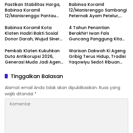
Pastikan Stabilitas Harga,
Babinsa Koramil
Babinsa Koramil
12/Manisrenggo Sambangi
12/Manisrenggo Pantau
Peternak Ayam Petelur,
Harga Sembako Di Pasar
Dukung Ketahanan Pangan
Klewer
Dan Perekonomian Warga
Babinsa Koramil Kota
4 Tahun Penantian
Klaten Hadiri Bakti Sosial
Berakhir! Iwan Fals
Donor Darah, Wujud Sinergi
Guncang Panggung Kita
Kemanusiaan
dengan ‘Menembus Awan
Ketersediaan Stok Darah
Ayolah Mulai
Pemkab Klaten Kukuhkan
Warisan Dakwah Ki Ageng
Duta Antikorupsi 2026,
Gribig Terus Hidup, Tradisi
Generasi Muda Jadi Agen
Yaqowiyu Sedot Ribuan
Perubahan Berintegritas
Pengunjung
Tinggalkan Balasan
Alamat email Anda tidak akan dipublikasikan.
Ruas yang
wajib ditandai
*