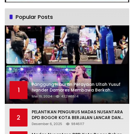
Popular Posts
Panggung Hiburan Perayaan Ultah Yusuf
1
Ivander Damares Membawa Berkah
Warga Kejapanan
Mei 19, 2024
432146514
PELANTIKAN PENGURUS MADAS NUSANTARA
2
DPD BOGOR KOTA BERJALAN LANCAR DAN
KHIDMAT
Desember 6, 2025
9846117