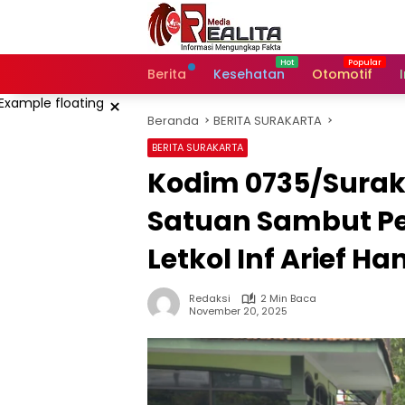
Langsung
ke
konten
Berita
Kesehatan
Otomotif
×
Beranda
BERITA SURAKARTA
BERITA SURAKARTA
Kodim 0735/Suraka
Satuan Sambut P
Letkol Inf Arief 
Redaksi
2 Min Baca
November 20, 2025