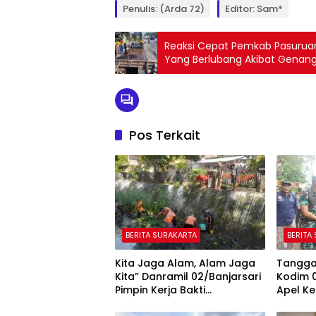
Penulis: (Arda 72)
Editor: Sam*
Reaksi Cepat Pemkab Pasuruan
Yang Berlubang Akibat Genang
Pos Terkait
BERITA SURAKARTA
BERITA
Kita Jaga Alam, Alam Jaga
Tangga
Kita” Danramil 02/Banjarsari
Kodim 0
Pimpin Kerja Bakti
Apel K
Pembersihan Kali Pepe
Bencan