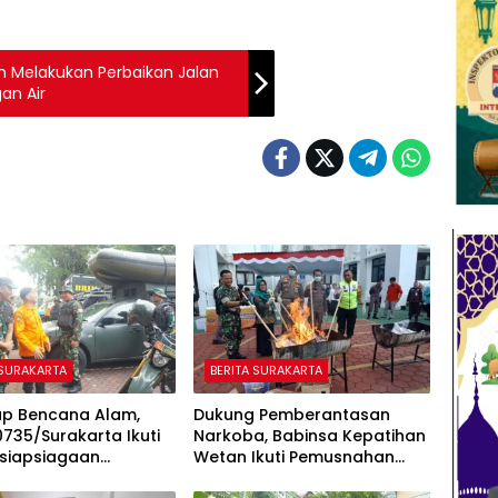
 Melakukan Perbaikan Jalan
an Air
 SURAKARTA
BERITA SURAKARTA
p Bencana Alam,
Dukung Pemberantasan
735/Surakarta Ikuti
Narkoba, Babinsa Kepatihan
esiapsiagaan
Wetan Ikuti Pemusnahan
a Kota Surakarta
Barang Bukti di Kejari Kota