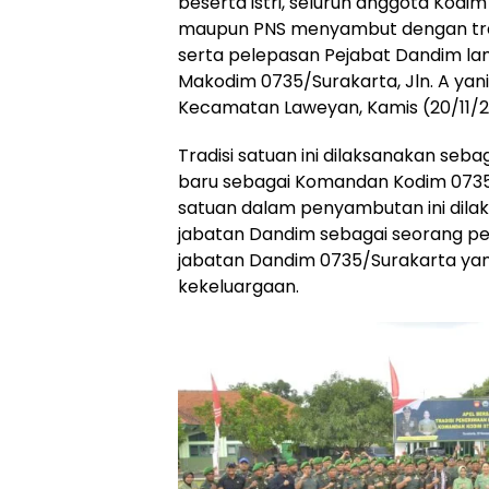
beserta istri, seluruh anggota Kodim
maupun PNS menyambut dengan tra
serta pelepasan Pejabat Dandim la
Makodim 0735/Surakarta, Jln. A yani
Kecamatan Laweyan, Kamis (20/11/2
Tradisi satuan ini dilaksanakan se
baru sebagai Komandan Kodim 0735/
satuan dalam penyambutan ini dila
jabatan Dandim sebagai seorang 
jabatan Dandim 0735/Surakarta ya
kekeluargaan.