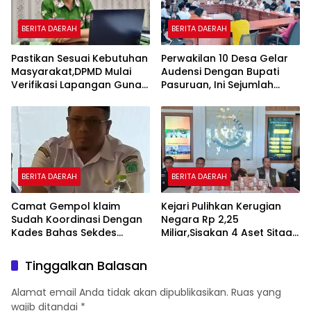
BERITA DAERAH
BERITA DAERAH
Pastikan Sesuai Kebutuhan
Perwakilan 10 Desa Gelar
Masyarakat,DPMD Mulai
Audensi Dengan Bupati
Verifikasi Lapangan Guna
Pasuruan, Ini Sejumlah
Cek Usulan BKK.
Tuntutannya
BERITA DAERAH
BERITA DAERAH
Camat Gempol klaim
Kejari Pulihkan Kerugian
Sudah Koordinasi Dengan
Negara Rp 2,25
Kades Bahas Sekdes
Miliar,Sisakan 4 Aset Sitaan
Indisipliner.,ini Point
Menunggu Proses Kejari
Pentingnya
Tinggalkan Balasan
Alamat email Anda tidak akan dipublikasikan.
Ruas yang
wajib ditandai
*