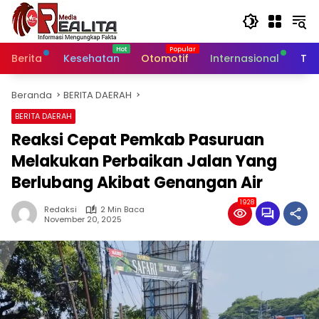
Langsung
ke
konten
Berita
Kesehatan
Otomotif
Internasional
Tek
Beranda
BERITA DAERAH
BERITA DAERAH
Reaksi Cepat Pemkab Pasuruan
Melakukan Perbaikan Jalan Yang
Berlubang Akibat Genangan Air
1928
Redaksi
2 Min Baca
November 20, 2025