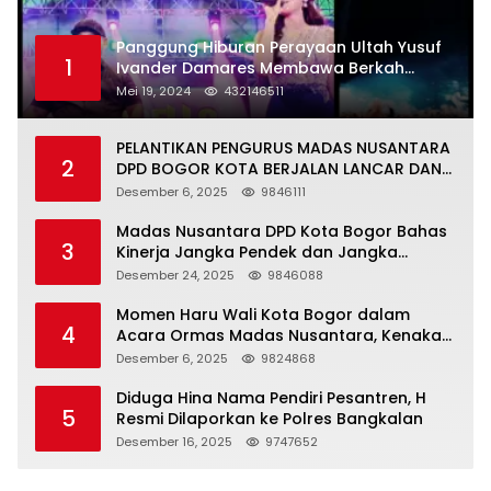
Panggung Hiburan Perayaan Ultah Yusuf
1
Ivander Damares Membawa Berkah
Warga Kejapanan
Mei 19, 2024
432146511
PELANTIKAN PENGURUS MADAS NUSANTARA
2
DPD BOGOR KOTA BERJALAN LANCAR DAN
KHIDMAT
Desember 6, 2025
9846111
Madas Nusantara DPD Kota Bogor Bahas
3
Kinerja Jangka Pendek dan Jangka
Panjang
Desember 24, 2025
9846088
Momen Haru Wali Kota Bogor dalam
4
Acara Ormas Madas Nusantara, Kenakan
Peci Hitam Tinggi sebagai Simbol
Desember 6, 2025
9824868
Kehormatan
Diduga Hina Nama Pendiri Pesantren, H
5
Resmi Dilaporkan ke Polres Bangkalan
Desember 16, 2025
9747652