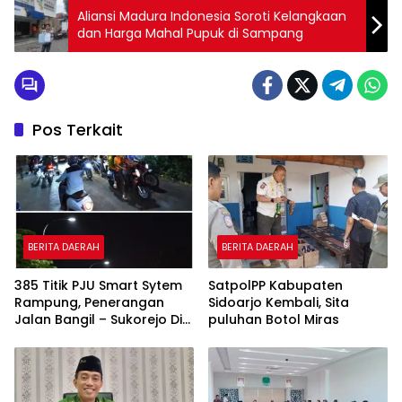
Aliansi Madura Indonesia Soroti Kelangkaan
dan Harga Mahal Pupuk di Sampang
Pos Terkait
BERITA DAERAH
BERITA DAERAH
385 Titik PJU Smart Sytem
SatpolPP Kabupaten
Rampung, Penerangan
Sidoarjo Kembali, Sita
Jalan Bangil – Sukorejo Di
puluhan Botol Miras
Rasakan Masyarakat.