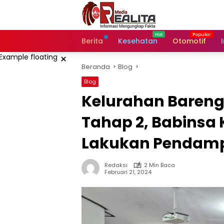
Langsung
ke
konten
Berita
Kesehatan
Otomotif
×
Beranda
Blog
Blog
Kelurahan Bareng L
Tahap 2, Babinsa 
Lakukan Pendam
Redaksi
2 Min Baca
Februari 21, 2024