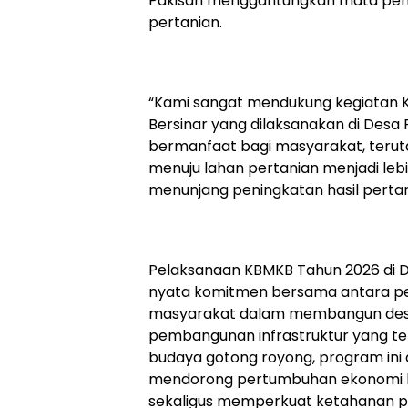
Pakisan menggantungkan mata pen
pertanian.
“Kami sangat mendukung kegiatan Ka
Bersinar yang dilaksanakan di Desa 
bermanfaat bagi masyarakat, terut
menuju lahan pertanian menjadi leb
menunjang peningkatan hasil pertan
Pelaksanaan KBMKB Tahun 2026 di D
nyata komitmen bersama antara pem
masyarakat dalam membangun desa 
pembangunan infrastruktur yang te
budaya gotong royong, program in
mendorong pertumbuhan ekonomi h
sekaligus memperkuat ketahanan 