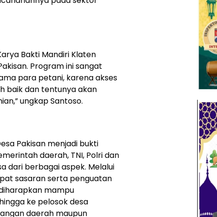
cahariannya pada sektor
rya Bakti Mandiri Klaten
Pakisan. Program ini sangat
ama para petani, karena akses
ih baik dan tentunya akan
ian,” ungkap Santoso.
esa Pakisan menjadi bukti
erintah daerah, TNI, Polri dan
dari berbagai aspek. Melalui
pat sasaran serta penguatan
i diharapkan mampu
ingga ke pelosok desa
pangan daerah maupun