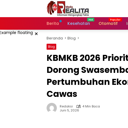
Langsung
ke
konten
Berita
Kesehatan
Otomotif
×
Beranda
Blog
Blog
KBMKB 2026 Priori
Dorong Swasemb
Pertumbuhan Ekon
Cawas
Redaksi
4 Min Baca
Juni 5, 2026