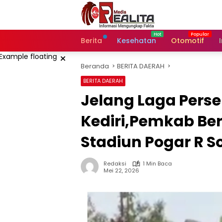
Langsung
ke
konten
Berita
Kesehatan
Otomotif
×
Beranda
BERITA DAERAH
BERITA DAERAH
Jelang Laga Perse
Kediri,Pemkab Ber
Stadiun Pogar R 
Redaksi
1 Min Baca
Mei 22, 2026