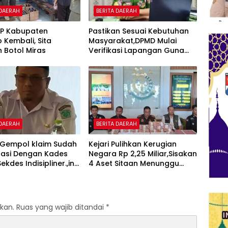
 DAERAH
BERITA DAERAH
PP Kabupaten
Pastikan Sesuai Kebutuhan
o Kembali, Sita
Masyarakat,DPMD Mulai
 Botol Miras
Verifikasi Lapangan Guna
Cek Usulan BKK.
 DAERAH
BERITA DAERAH
Gempol klaim Sudah
Kejari Pulihkan Kerugian
nasi Dengan Kades
Negara Rp 2,25 Miliar,Sisakan
kdes Indisipliner.,ini
4 Aset Sitaan Menunggu
entingnya
Proses Kejari
kan.
Ruas yang wajib ditandai
*