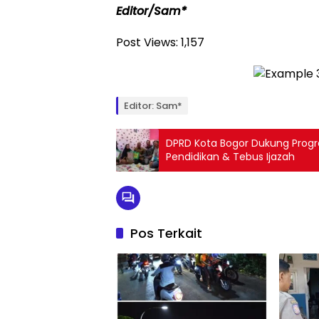
Editor/Sam*
Post Views:
1,157
Editor: Sam*
DPRD Kota Bogor Dukung Prog
Pendidikan & Tebus Ijazah
Pos Terkait