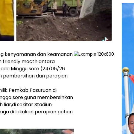
ng kenyamanan dan keamanan
 friendly macth antara
pada Minggu sore (24/05/26
n pembersihan dan perapian
milik Pemkab Pasuruan di
 hingga sore guna membersihkan
liar,di sekitar Stadiun
uga di lakukan perapian pohon