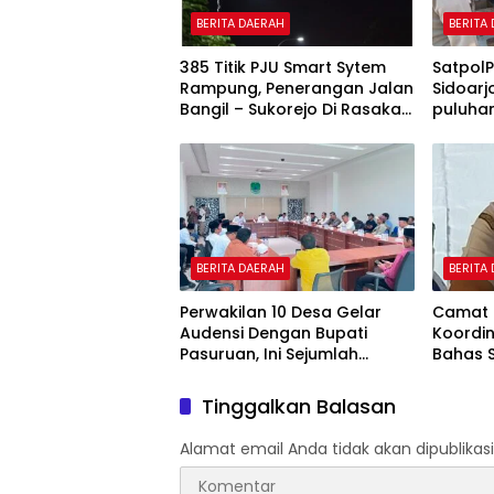
BERITA DAERAH
BERITA
385 Titik PJU Smart Sytem
Satpol
Rampung, Penerangan Jalan
Sidoarj
Bangil – Sukorejo Di Rasakan
puluhan
Masyarakat.
BERITA DAERAH
BERITA
Perwakilan 10 Desa Gelar
Camat 
Audensi Dengan Bupati
Koordi
Pasuruan, Ini Sejumlah
Bahas Se
Tuntutannya
Point P
Tinggalkan Balasan
Alamat email Anda tidak akan dipublikasi