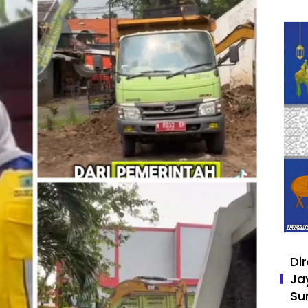
Di
Ja
Su