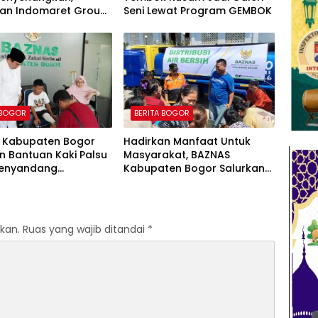
an Indomaret Group
Seni Lewat Program GEMBOK
u Dipermalukan di
n Rekan Kerja
 BOGOR
BERITA BOGOR
 Kabupaten Bogor
Hadirkan Manfaat Untuk
n Bantuan Kaki Palsu
Masyarakat, BAZNAS
Penyandang
Kabupaten Bogor Salurkan
itas, Wujud Nyata
15.000 Liter Air Bersih Untuk
lian dalam Program
Warga Terdampak
Peduli”
Kekeringan
kan.
Ruas yang wajib ditandai
*