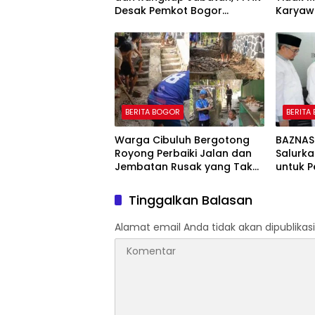
Desak Pemkot Bogor
Karyaw
Evaluasi Pengangkatan
Mengak
Kabag Kesra
Hadapa
BERITA BOGOR
BERITA
Warga Cibuluh Bergotong
BAZNAS
Royong Perbaiki Jalan dan
Salurka
Jembatan Rusak yang Tak
untuk 
Kunjung Direhabilitasi
Disabil
Kepedu
Tinggalkan Balasan
“Bogor 
Alamat email Anda tidak akan dipublikasi