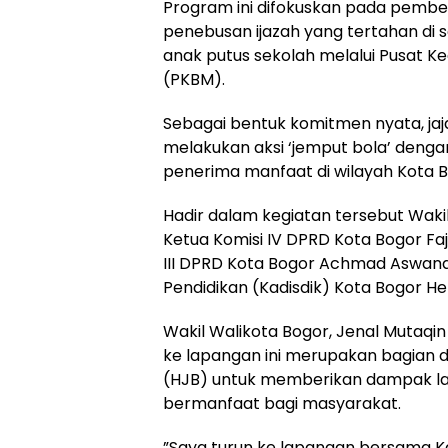
Program ini difokuskan pada pember
penebusan ijazah yang tertahan di 
anak putus sekolah melalui Pusat K
(PKBM).
​Sebagai bentuk komitmen nyata, jaja
melakukan aksi ‘jemput bola’ deng
penerima manfaat di wilayah Kota B
​Hadir dalam kegiatan tersebut Waki
Ketua Komisi IV DPRD Kota Bogor Fa
III DPRD Kota Bogor Achmad Aswandi
Pendidikan (Kadisdik) Kota Bogor He
​Wakil Walikota Bogor, Jenal Mutaqi
ke lapangan ini merupakan bagian da
(HJB) untuk memberikan dampak la
bermanfaat bagi masyarakat.
​”Saya turun ke lapangan bersama Kad