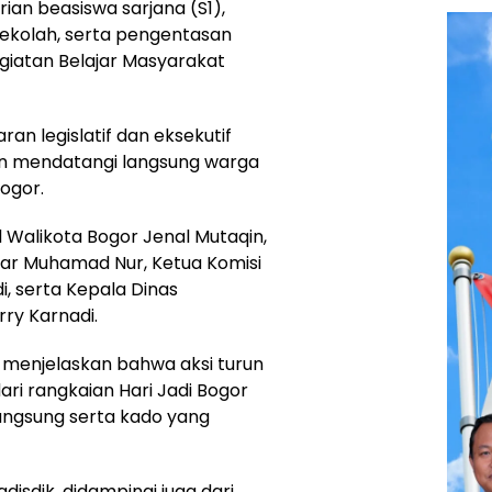
ian beasiswa sarjana (S1),
sekolah, serta pengentasan
egiatan Belajar Masyarakat
ran legislatif dan eksekutif
an mendatangi langsung warga
ogor.
l Walikota Bogor Jenal Mutaqin,
jar Muhamad Nur, Ketua Komisi
, serta Kepala Dinas
rry Karnadi.
n menjelaskan bahwa aksi turun
ri rangkaian Hari Jadi Bogor
ngsung serta kado yang
isdik, didampingi juga dari