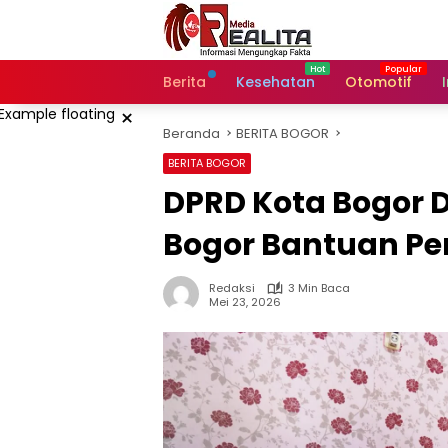
Langsung
ke
konten
Berita
Kesehatan
Otomotif
×
Beranda
BERITA BOGOR
BERITA BOGOR
DPRD Kota Bogor
Bogor Bantuan Pen
Redaksi
3 Min Baca
Mei 23, 2026