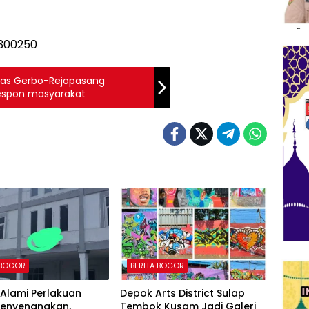
Ruas Gerbo-Rejopasang
 Respon masyarakat
 BOGOR
BERITA BOGOR
Alami Perlakuan
Depok Arts District Sulap
Menyenangkan,
Tembok Kusam Jadi Galeri