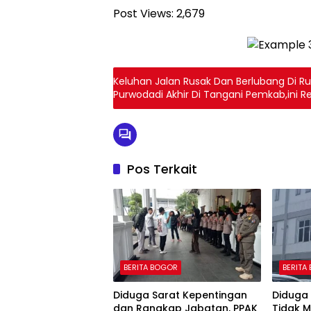
Post Views:
2,679
Keluhan Jalan Rusak Dan Berlubang Di 
Purwodadi Akhir Di Tangani Pemkab,ini
Pos Terkait
BERITA BOGOR
BERITA
Diduga Sarat Kepentingan
Diduga 
dan Rangkap Jabatan, PPAK
Tidak 