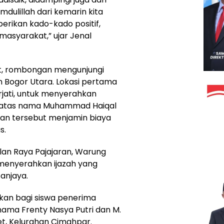
mdulillah dari kemarin kita
rikan kado-kado positif,
asyarakat,” ujar Jenal
ut, rombongan mengunjungi
n Bogor Utara. Lokasi pertama
rjati, untuk menyerahkan
a atas nama Muhammad Haiqal
an tersebut menjamin biaya
s.
alan Raya Pajajaran, Warung
 menyerahkan ijazah yang
anjaya.
kukan bagi siswa penerima
ama Frenty Nasya Putri dan M.
t, Kelurahan Cimahpar.