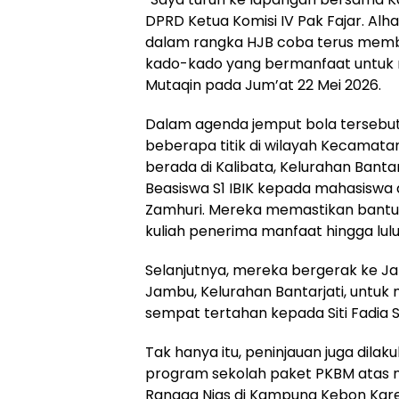
DPRD Ketua Komisi IV Pak Fajar. Alha
dalam rangka HJB coba terus membe
kado-kado yang bermanfaat untuk m
Mutaqin pada Jum’at 22 Mei 2026.
​Dalam agenda jemput bola terseb
beberapa titik di wilayah Kecamata
berada di Kalibata, Kelurahan Banta
Beasiswa S1 IBIK kepada mahasisw
Zamhuri. Mereka memastikan bantu
kuliah penerima manfaat hingga lulu
​Selanjutnya, mereka bergerak ke J
Jambu, Kelurahan Bantarjati, untuk
sempat tertahan kepada Siti Fadia S
Tak hanya itu, peninjauan juga dila
program sekolah paket PKBM atas n
Rangga Nias di Kampung Kebon Kare