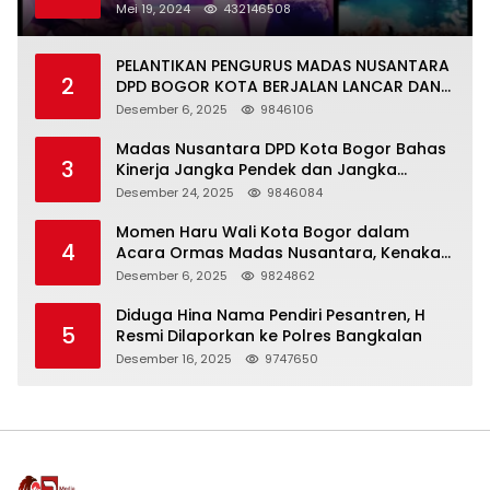
Warga Kejapanan
Mei 19, 2024
432146508
PELANTIKAN PENGURUS MADAS NUSANTARA
2
DPD BOGOR KOTA BERJALAN LANCAR DAN
KHIDMAT
Desember 6, 2025
9846106
Madas Nusantara DPD Kota Bogor Bahas
3
Kinerja Jangka Pendek dan Jangka
Panjang
Desember 24, 2025
9846084
Momen Haru Wali Kota Bogor dalam
4
Acara Ormas Madas Nusantara, Kenakan
Peci Hitam Tinggi sebagai Simbol
Desember 6, 2025
9824862
Kehormatan
Diduga Hina Nama Pendiri Pesantren, H
5
Resmi Dilaporkan ke Polres Bangkalan
Desember 16, 2025
9747650