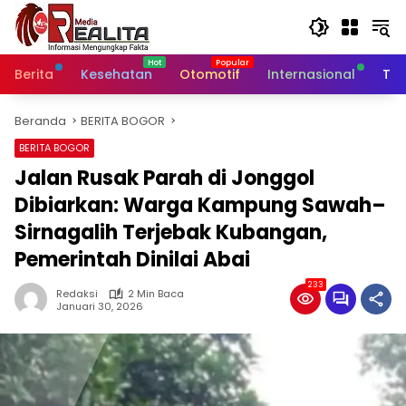
Langsung
ke
konten
Berita
Kesehatan
Otomotif
Internasional
Tek
Beranda
BERITA BOGOR
BERITA BOGOR
Jalan Rusak Parah di Jonggol
Dibiarkan: Warga Kampung Sawah–
Sirnagalih Terjebak Kubangan,
Pemerintah Dinilai Abai
233
Redaksi
2 Min Baca
Januari 30, 2026