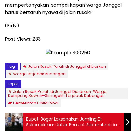
mempertanyakan: sampai kapan warga Jonggol
harus bertaruh nyawa di jalan rusak?
(Firly)
Post Views:
233
Tag:
Jalan Rusak Parah di Jonggol dibiarkan
Warga terjebak kubangan
Topik:
Jalan Rusak Parah di Jonggol Dibiarkan: Warga
Kampung Sawah–Sirnagalih Terjebak Kubangan
Pemerintah Dinilai Abai
Bupati Bogor Laksanakan Jumling Di
Sukamakmur Untuk Perkuat Silaturahmi dan
Serap Aspirasi Masyarakat