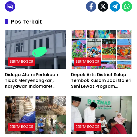
Pos Terkait
BERITA BOGOR
BERITA BOGOR
Diduga Alami Perlakuan
Depok Arts District Sulap
Tidak Menyenangkan,
Tembok Kusam Jadi Galeri
Karyawan Indomaret
Seni Lewat Program
Group Mengaku
GEMBOK
Dipermalukan di Hadapan
Rekan Kerja
BERITA BOGOR
BERITA BOGOR