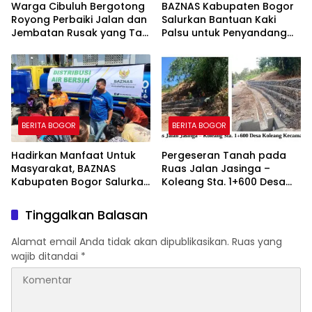
Warga Cibuluh Bergotong
BAZNAS Kabupaten Bogor
Royong Perbaiki Jalan dan
Salurkan Bantuan Kaki
Jembatan Rusak yang Tak
Palsu untuk Penyandang
Kunjung Direhabilitasi
Disabilitas, Wujud Nyata
Kepedulian dalam
Program “Bogor Peduli”
BERITA BOGOR
BERITA BOGOR
Hadirkan Manfaat Untuk
Pergeseran Tanah pada
Masyarakat, BAZNAS
Ruas Jalan Jasinga –
Kabupaten Bogor Salurkan
Koleang Sta. 1+600 Desa
15.000 Liter Air Bersih Untuk
Koleang Kecamatan
Warga Terdampak
Jasinga sudah Tertangani
Tinggalkan Balasan
Kekeringan
oleh UPTD IJJ Kelas A
Wilayah VII
Alamat email Anda tidak akan dipublikasikan.
Ruas yang
wajib ditandai
*