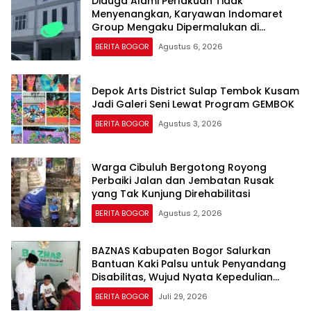
Diduga Alami Perlakuan Tidak
Menyenangkan, Karyawan Indomaret
Group Mengaku Dipermalukan di
Hadapan Rekan Kerja
BERITA BOGOR
Agustus 6, 2026
Depok Arts District Sulap Tembok Kusam
Jadi Galeri Seni Lewat Program GEMBOK
BERITA BOGOR
Agustus 3, 2026
Warga Cibuluh Bergotong Royong
Perbaiki Jalan dan Jembatan Rusak
yang Tak Kunjung Direhabilitasi
BERITA BOGOR
Agustus 2, 2026
BAZNAS Kabupaten Bogor Salurkan
Bantuan Kaki Palsu untuk Penyandang
Disabilitas, Wujud Nyata Kepedulian
dalam Program “Bogor Peduli”
BERITA BOGOR
Juli 29, 2026