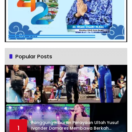
Popular Posts
Panggung Hiburan Perayaan Ultah Yusuf
1
Ivander Damares Membawa Berkah