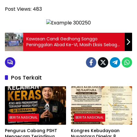
Post Views:
483
Kawasan Candi Gedhong Songgo
Peninggalan Abad Ke-VI, Masih Eksis Sebagai
Salah Satu Tempat Wisata Alam
Pos Terkait
BERITA NASIONAL
BERITA NASIONAL
Pengurus Cabang PSHT
Kongres Kebudayaan
Mengecam Terjadinya
Nusantara Digelar 8