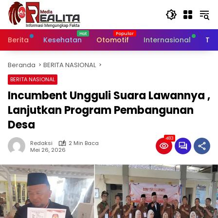
Langsung
ke
konten
Berita
Kesehatan
Otomotif
Internasional
Tek
Beranda
BERITA NASIONAL
BERITA NASIONAL
Incumbent Ungguli Suara Lawannya ,
Lanjutkan Program Pembangunan
Desa
483
Redaksi
2 Min Baca
Mei 26, 2026