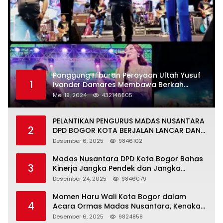
Panggung Hiburan Perayaan Ultah Yusuf
1
Ivander Damares Membawa Berkah
Warga Kejapanan
Mei 19, 2024
432146505
PELANTIKAN PENGURUS MADAS NUSANTARA
2
DPD BOGOR KOTA BERJALAN LANCAR DAN
KHIDMAT
Desember 6, 2025
9846102
Madas Nusantara DPD Kota Bogor Bahas
3
Kinerja Jangka Pendek dan Jangka
Panjang
Desember 24, 2025
9846079
Momen Haru Wali Kota Bogor dalam
4
Acara Ormas Madas Nusantara, Kenakan
Peci Hitam Tinggi sebagai Simbol
Desember 6, 2025
9824858