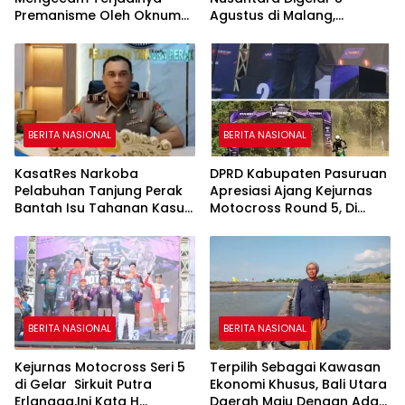
Premanisme Oleh Oknum
Agustus di Malang,
DC di Surabaya
Presiden RI Dijadwalkan
Hadir
BERITA NASIONAL
BERITA NASIONAL
KasatRes Narkoba
DPRD Kabupaten Pasuruan
Pelabuhan Tanjung Perak
Apresiasi Ajang Kejurnas
Bantah Isu Tahanan Kasus
Motocross Round 5, Di
Narkoba Lepas
Harapkan Lahirkan Bakat
Atlit Berprestasi.
BERITA NASIONAL
BERITA NASIONAL
Kejurnas Motocross Seri 5
Terpilih Sebagai Kawasan
di Gelar Sirkuit Putra
Ekonomi Khusus, Bali Utara
Erlangga,Ini Kata H
Daerah Maju Dengan Adat