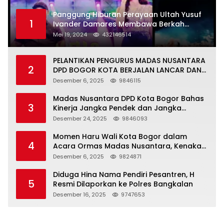
Panggung Hiburan Perayaan Ultah Yusuf
1
Ivander Damares Membawa Berkah
Warga Kejapanan
Mei 19, 2024
432146514
PELANTIKAN PENGURUS MADAS NUSANTARA
2
DPD BOGOR KOTA BERJALAN LANCAR DAN
KHIDMAT
Desember 6, 2025
9846115
Madas Nusantara DPD Kota Bogor Bahas
3
Kinerja Jangka Pendek dan Jangka
Panjang
Desember 24, 2025
9846093
Momen Haru Wali Kota Bogor dalam
4
Acara Ormas Madas Nusantara, Kenakan
Peci Hitam Tinggi sebagai Simbol
Desember 6, 2025
9824871
Kehormatan
Diduga Hina Nama Pendiri Pesantren, H
5
Resmi Dilaporkan ke Polres Bangkalan
Desember 16, 2025
9747653