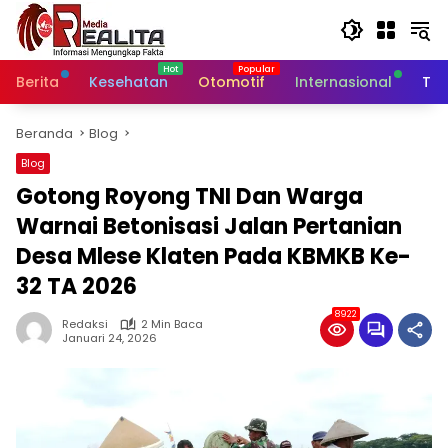
Langsung
ke
konten
Berita
Kesehatan
Otomotif
Internasional
Tek
Beranda
Blog
Blog
Gotong Royong TNI Dan Warga
Warnai Betonisasi Jalan Pertanian
Desa Mlese Klaten Pada KBMKB Ke-
32 TA 2026
8922
Redaksi
2 Min Baca
Januari 24, 2026