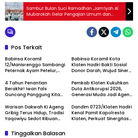
Sambut Bulan Suci Ramadhan ,Jam’iyah Al
Mubarokah Gelar Pengajian Umum dan
Santunan Anak Yatim.
Pos Terkait
Babinsa Koramil
Babinsa Koramil Kota
12/Manisrenggo Sambangi
Klaten Hadiri Bakti Sosial
Peternak Ayam Petelur,
Donor Darah, Wujud Sinergi
Dukung Ketahanan Pangan
Kemanusiaan
Dan Perekonomian Warga
Ketersediaan Stok Darah
4 Tahun Penantian
Pemkab Klaten Kukuhkan
Berakhir! Iwan Fals
Duta Antikorupsi 2026,
Guncang Panggung Kita
Generasi Muda Jadi Agen
dengan ‘Menembus Awan
Perubahan Berintegritas
Ayolah Mulai
Warisan Dakwah Ki Ageng
Dandim 0723/Klaten Hadiri
Gribig Terus Hidup, Tradisi
Kenal Pamit Kapolresta
Yaqowiyu Sedot Ribuan
Klaten, Perkuat Sinergitas
Pengunjung
Forkopimda Untuk
Menjaga Kondusifitas
Tinggalkan Balasan
Daerah