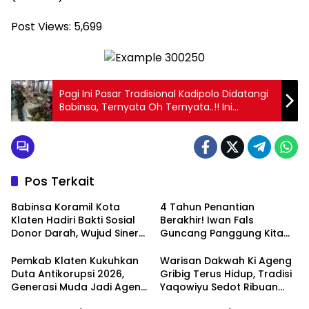
Post Views:
5,699
Pagi Ini Pasar Tradisional Kadipolo Didatangi
Babinsa, Ternyata Oh Ternyata..!! Ini
Alasannya*
Pos Terkait
Babinsa Koramil Kota
4 Tahun Penantian
Klaten Hadiri Bakti Sosial
Berakhir! Iwan Fals
Donor Darah, Wujud Sinergi
Guncang Panggung Kita
Kemanusiaan
dengan ‘Menembus Awan
Ketersediaan Stok Darah
Ayolah Mulai
Pemkab Klaten Kukuhkan
Warisan Dakwah Ki Ageng
Duta Antikorupsi 2026,
Gribig Terus Hidup, Tradisi
Generasi Muda Jadi Agen
Yaqowiyu Sedot Ribuan
Perubahan Berintegritas
Pengunjung