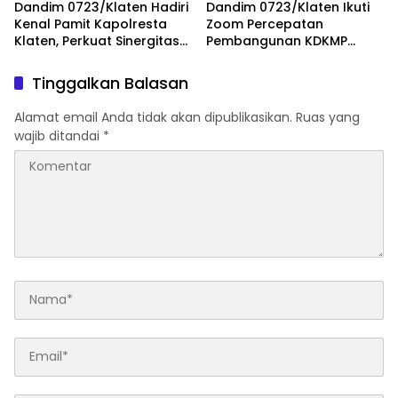
Dandim 0723/Klaten Hadiri
Dandim 0723/Klaten Ikuti
Kenal Pamit Kapolresta
Zoom Percepatan
Klaten, Perkuat Sinergitas
Pembangunan KDKMP
Forkopimda Untuk
Bersama Kaster TNI Dan
Menjaga Kondusifitas
Tinjau KDKMP Desa Pesu
Tinggalkan Balasan
Daerah
Alamat email Anda tidak akan dipublikasikan.
Ruas yang
wajib ditandai
*