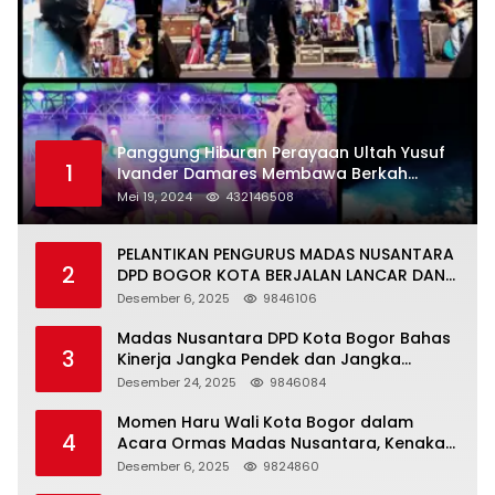
Panggung Hiburan Perayaan Ultah Yusuf
1
Ivander Damares Membawa Berkah
Warga Kejapanan
Mei 19, 2024
432146508
PELANTIKAN PENGURUS MADAS NUSANTARA
2
DPD BOGOR KOTA BERJALAN LANCAR DAN
KHIDMAT
Desember 6, 2025
9846106
Madas Nusantara DPD Kota Bogor Bahas
3
Kinerja Jangka Pendek dan Jangka
Panjang
Desember 24, 2025
9846084
Momen Haru Wali Kota Bogor dalam
4
Acara Ormas Madas Nusantara, Kenakan
Peci Hitam Tinggi sebagai Simbol
Desember 6, 2025
9824860
Kehormatan