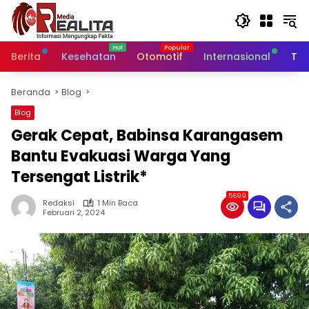
Langsung
ke
konten
Berita
Kesehatan
Otomotif
Internasional
Tek
Beranda
Blog
Blog
Gerak Cepat, Babinsa Karangasem
Bantu Evakuasi Warga Yang
Tersengat Listrik*
5699
Redaksi
1 Min Baca
Februari 2, 2024