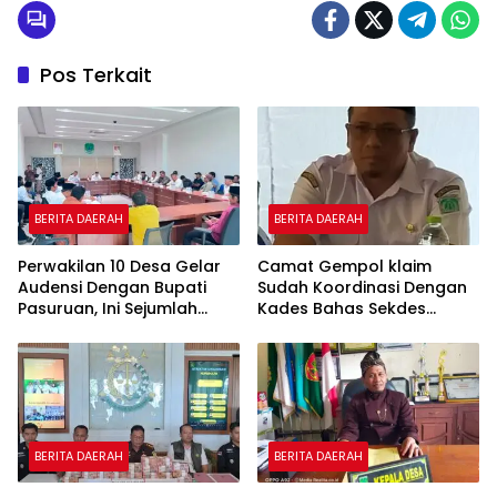
Pos Terkait
BERITA DAERAH
BERITA DAERAH
Perwakilan 10 Desa Gelar
Camat Gempol klaim
Audensi Dengan Bupati
Sudah Koordinasi Dengan
Pasuruan, Ini Sejumlah
Kades Bahas Sekdes
Tuntutannya
Indisipliner.,ini Point
Pentingnya
BERITA DAERAH
BERITA DAERAH