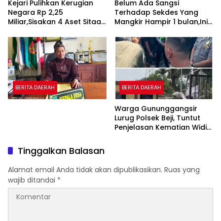
Kejari Pulihkan Kerugian
Belum Ada Sangsi
Negara Rp 2,25
Terhadap Sekdes Yang
Miliar,Sisakan 4 Aset Sitaan
Mangkir Hampir 1 bulan,Ini
Menunggu Proses Kejari
Penjelasan Amiril Kades
Winong.
BERITA DAERAH
BERITA DAERAH
Warga Gununggangsir
Lurug Polsek Beji, Tuntut
Penjelasan Kematian Widi
Nur Cahyono.
Tinggalkan Balasan
Alamat email Anda tidak akan dipublikasikan.
Ruas yang
wajib ditandai
*