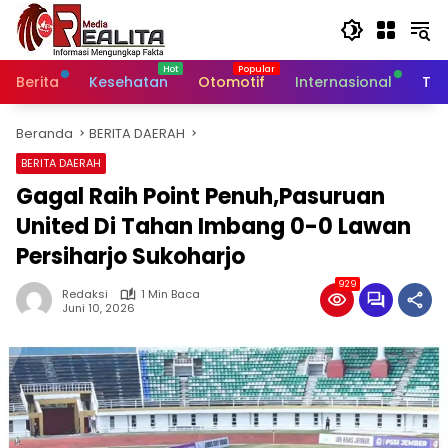
Langsung
ke
konten
Berita
Kesehatan
Otomotif
Internasional
Tek
Beranda
BERITA DAERAH
BERITA DAERAH
Gagal Raih Point Penuh,Pasuruan
United Di Tahan Imbang 0-0 Lawan
Persiharjo Sukoharjo
929
Redaksi
1 Min Baca
Juni 10, 2026