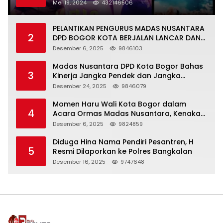
Warga Kejapanan
Mei 19, 2024
432146506
PELANTIKAN PENGURUS MADAS NUSANTARA
2
DPD BOGOR KOTA BERJALAN LANCAR DAN
KHIDMAT
Desember 6, 2025
9846103
Madas Nusantara DPD Kota Bogor Bahas
3
Kinerja Jangka Pendek dan Jangka
Panjang
Desember 24, 2025
9846079
Momen Haru Wali Kota Bogor dalam
4
Acara Ormas Madas Nusantara, Kenakan
Peci Hitam Tinggi sebagai Simbol
Desember 6, 2025
9824859
Kehormatan
Diduga Hina Nama Pendiri Pesantren, H
5
Resmi Dilaporkan ke Polres Bangkalan
Desember 16, 2025
9747648