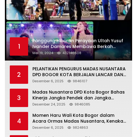
Panggung Hiburan Perayaan Ultah Yusuf
1
Ivander Damares Membawa Berkah
Warga Kejapanan
Mei 19, 2024
432146508
PELANTIKAN PENGURUS MADAS NUSANTARA
2
DPD BOGOR KOTA BERJALAN LANCAR DAN
KHIDMAT
Desember 6, 2025
9846107
Madas Nusantara DPD Kota Bogor Bahas
3
Kinerja Jangka Pendek dan Jangka
Panjang
Desember 24, 2025
9846085
Momen Haru Wali Kota Bogor dalam
4
Acara Ormas Madas Nusantara, Kenakan
Peci Hitam Tinggi sebagai Simbol
Desember 6, 2025
9824863
Kehormatan