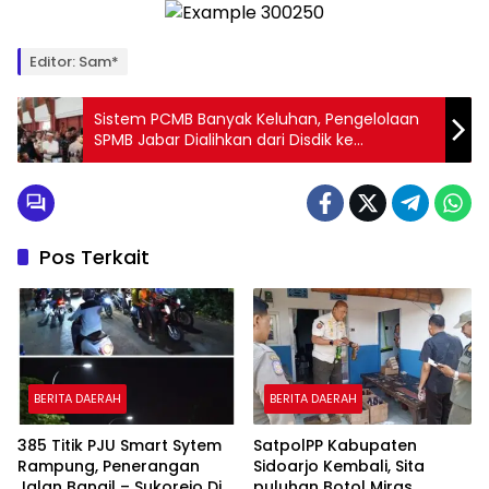
Editor: Sam*
Sistem PCMB Banyak Keluhan, Pengelolaan
SPMB Jabar Dialihkan dari Disdik ke
Diskominfo
Pos Terkait
BERITA DAERAH
BERITA DAERAH
385 Titik PJU Smart Sytem
SatpolPP Kabupaten
Rampung, Penerangan
Sidoarjo Kembali, Sita
Jalan Bangil – Sukorejo Di
puluhan Botol Miras