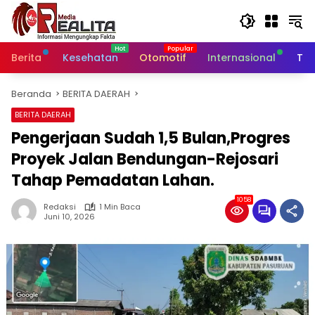
Langsung
ke
konten
Berita
Kesehatan
Otomotif
Internasional
Tek
Beranda
BERITA DAERAH
BERITA DAERAH
Pengerjaan Sudah 1,5 Bulan,Progres
Proyek Jalan Bendungan-Rejosari
Tahap Pemadatan Lahan.
1058
Redaksi
1 Min Baca
Juni 10, 2026