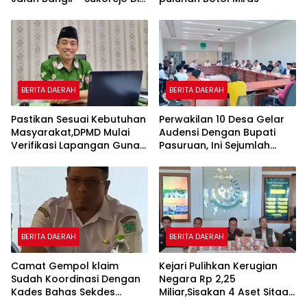
Rasakan Masyarakat.
BERITA DAERAH
BERITA DAERAH
Pastikan Sesuai Kebutuhan
Perwakilan 10 Desa Gelar
Masyarakat,DPMD Mulai
Audensi Dengan Bupati
Verifikasi Lapangan Guna
Pasuruan, Ini Sejumlah
Cek Usulan BKK.
Tuntutannya
BERITA DAERAH
BERITA DAERAH
Camat Gempol klaim
Kejari Pulihkan Kerugian
Sudah Koordinasi Dengan
Negara Rp 2,25
Kades Bahas Sekdes
Miliar,Sisakan 4 Aset Sitaan
Indisipliner.,ini Point
Menunggu Proses Kejari