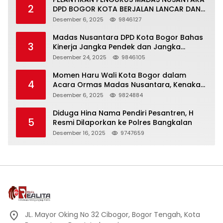
2
DPD BOGOR KOTA BERJALAN LANCAR DAN
KHIDMAT
Desember 6, 2025
9846127
Madas Nusantara DPD Kota Bogor Bahas
3
Kinerja Jangka Pendek dan Jangka
Panjang
Desember 24, 2025
9846105
Momen Haru Wali Kota Bogor dalam
4
Acara Ormas Madas Nusantara, Kenakan
Peci Hitam Tinggi sebagai Simbol
Desember 6, 2025
9824884
Kehormatan
Diduga Hina Nama Pendiri Pesantren, H
5
Resmi Dilaporkan ke Polres Bangkalan
Desember 16, 2025
9747659
JL. Mayor Oking No 32 Cibogor, Bogor Tengah, Kota