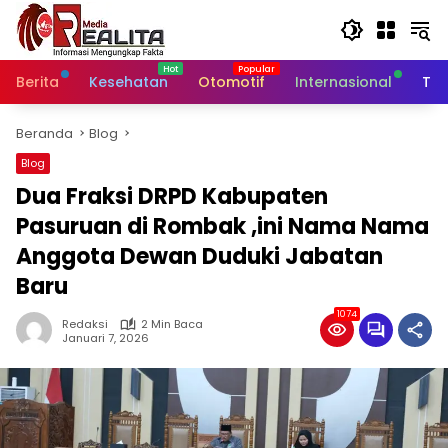
Langsung
ke
konten
Berita
Kesehatan
Otomotif
Internasional
Tek
Beranda
Blog
Blog
Dua Fraksi DRPD Kabupaten
Pasuruan di Rombak ,ini Nama Nama
Anggota Dewan Duduki Jabatan
Baru
1074
Redaksi
2 Min Baca
Januari 7, 2026