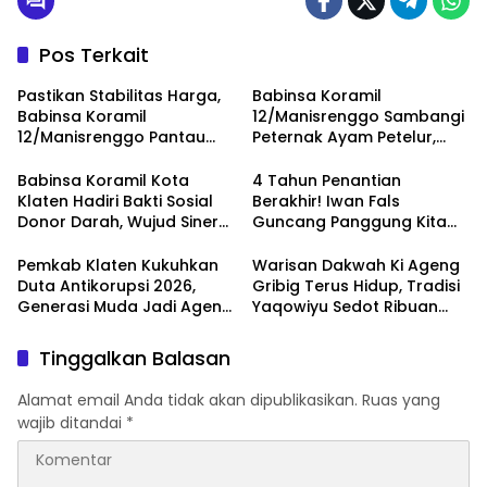
Pos Terkait
Pastikan Stabilitas Harga,
Babinsa Koramil
Babinsa Koramil
12/Manisrenggo Sambangi
12/Manisrenggo Pantau
Peternak Ayam Petelur,
Harga Sembako Di Pasar
Dukung Ketahanan Pangan
Klewer
Dan Perekonomian Warga
Babinsa Koramil Kota
4 Tahun Penantian
Klaten Hadiri Bakti Sosial
Berakhir! Iwan Fals
Donor Darah, Wujud Sinergi
Guncang Panggung Kita
Kemanusiaan
dengan ‘Menembus Awan
Ketersediaan Stok Darah
Ayolah Mulai
Pemkab Klaten Kukuhkan
Warisan Dakwah Ki Ageng
Duta Antikorupsi 2026,
Gribig Terus Hidup, Tradisi
Generasi Muda Jadi Agen
Yaqowiyu Sedot Ribuan
Perubahan Berintegritas
Pengunjung
Tinggalkan Balasan
Alamat email Anda tidak akan dipublikasikan.
Ruas yang
wajib ditandai
*