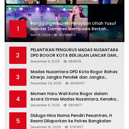
Panggung Hiburan Perayaan Ultah Yusuf
1
Ivander Damares Membawa Berkah
Warga Kejapanan
Mei 19, 2024
432146514
PELANTIKAN PENGURUS MADAS NUSANTARA
2
DPD BOGOR KOTA BERJALAN LANCAR DAN
KHIDMAT
Desember 6, 2025
9846119
Madas Nusantara DPD Kota Bogor Bahas
3
Kinerja Jangka Pendek dan Jangka
Panjang
Desember 24, 2025
9846097
Momen Haru Wali Kota Bogor dalam
4
Acara Ormas Madas Nusantara, Kenakan
Peci Hitam Tinggi sebagai Simbol
Desember 6, 2025
9824877
Kehormatan
Diduga Hina Nama Pendiri Pesantren, H
5
Resmi Dilaporkan ke Polres Bangkalan
Desember 16, 2025
9747657