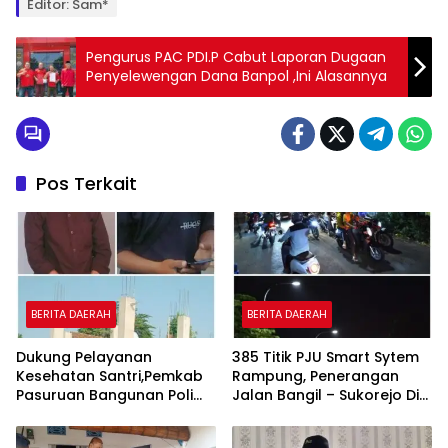
Editor: Sam*
Pengurus PAC PDI.P Cabut Laporan Dugaan
Penyelewengan Dana Banpol ,Ini Alasannya
Pos Terkait
BERITA DAERAH
BERITA DAERAH
Dukung Pelayanan
385 Titik PJU Smart Sytem
Kesehatan Santri,Pemkab
Rampung, Penerangan
Pasuruan Bangunan Poli
Jalan Bangil – Sukorejo Di
Klinik Kesehatan di Ponpes
Rasakan Masyarakat.