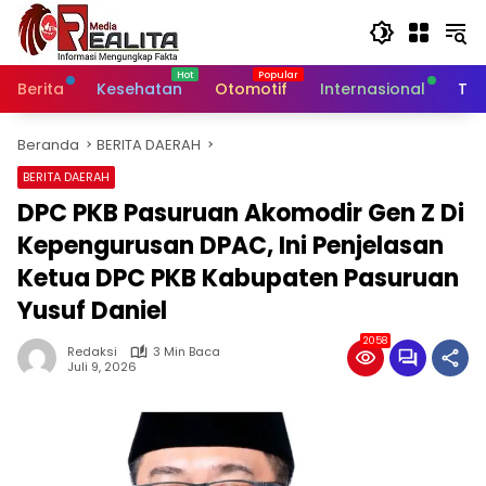
Langsung
ke
konten
Berita
Kesehatan
Otomotif
Internasional
Tek
Beranda
BERITA DAERAH
BERITA DAERAH
DPC PKB Pasuruan Akomodir Gen Z Di
Kepengurusan DPAC, Ini Penjelasan
Ketua DPC PKB Kabupaten Pasuruan
Yusuf Daniel
2058
Redaksi
3 Min Baca
Juli 9, 2026