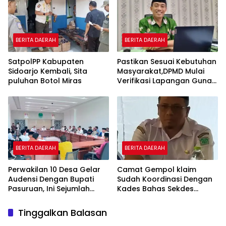
BERITA DAERAH
BERITA DAERAH
SatpolPP Kabupaten
Pastikan Sesuai Kebutuhan
Sidoarjo Kembali, Sita
Masyarakat,DPMD Mulai
puluhan Botol Miras
Verifikasi Lapangan Guna
Cek Usulan BKK.
BERITA DAERAH
BERITA DAERAH
Perwakilan 10 Desa Gelar
Camat Gempol klaim
Audensi Dengan Bupati
Sudah Koordinasi Dengan
Pasuruan, Ini Sejumlah
Kades Bahas Sekdes
Tuntutannya
Indisipliner.,ini Point
Pentingnya
Tinggalkan Balasan