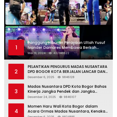
Panggung Hiburan Perayaan Ultah Yusuf
1
Ivander Damares Membawa Berkah
Warga Kejapanan
Mei 19, 2024
432146522
PELANTIKAN PENGURUS MADAS NUSANTARA
2
DPD BOGOR KOTA BERJALAN LANCAR DAN
KHIDMAT
Desember 6, 2025
9846128
Madas Nusantara DPD Kota Bogor Bahas
3
Kinerja Jangka Pendek dan Jangka
Panjang
Desember 24, 2025
9846107
Momen Haru Wali Kota Bogor dalam
4
Acara Ormas Madas Nusantara, Kenakan
Peci Hitam Tinggi sebagai Simbol
Desember 6, 2025
9824885