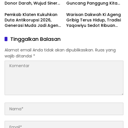
Donor Darah, Wujud Sinergi
Guncang Panggung Kita
Kemanusiaan
dengan ‘Menembus Awan
Ketersediaan Stok Darah
Ayolah Mulai
Pemkab Klaten Kukuhkan
Warisan Dakwah Ki Ageng
Duta Antikorupsi 2026,
Gribig Terus Hidup, Tradisi
Generasi Muda Jadi Agen
Yaqowiyu Sedot Ribuan
Perubahan Berintegritas
Pengunjung
Tinggalkan Balasan
Alamat email Anda tidak akan dipublikasikan.
Ruas yang
wajib ditandai
*