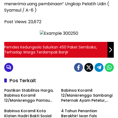
menerima uang pembinaan” Ungkap Pelatih Udin (
Syamsul / A-6 )
Post Views:
23,672
Pemdes Kedungsolo Salurkan 450 Paket Sembako,
Terhadap Warga Terdampak Banjir
Pos Terkait
Pastikan Stabilitas Harga,
Babinsa Koramil
Babinsa Koramil
12/Manisrenggo Sambangi
12/Manisrenggo Pantau
Peternak Ayam Petelur,
Harga Sembako Di Pasar
Dukung Ketahanan Pangan
Klewer
Dan Perekonomian Warga
Babinsa Koramil Kota
4 Tahun Penantian
Klaten Hadiri Bakti Sosial
Berakhir! Iwan Fals