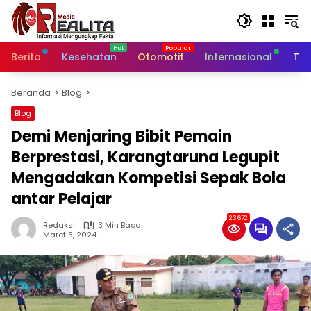
Langsung
ke
konten
Berita
Kesehatan
Otomotif
Internasional
Tek
Beranda
Blog
Blog
Demi Menjaring Bibit Pemain
Berprestasi, Karangtaruna Legupit
Mengadakan Kompetisi Sepak Bola
antar Pelajar
23672
Redaksi
3 Min Baca
Maret 5, 2024