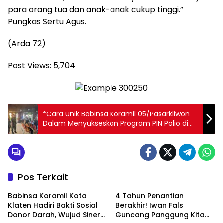
para orang tua dan anak-anak cukup tinggi.”
Pungkas Sertu Agus.
(Arda 72)
Post Views:
5,704
*Cara Unik Babinsa Koramil 05/Pasarkliwon
Dalam Menyukseskan Program PIN Polio di
Wilayah Binaan
Pos Terkait
Babinsa Koramil Kota
4 Tahun Penantian
Klaten Hadiri Bakti Sosial
Berakhir! Iwan Fals
Donor Darah, Wujud Sinergi
Guncang Panggung Kita