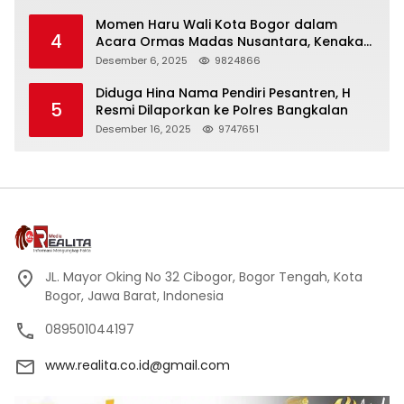
Momen Haru Wali Kota Bogor dalam
4
Acara Ormas Madas Nusantara, Kenakan
Peci Hitam Tinggi sebagai Simbol
Desember 6, 2025
9824866
Kehormatan
Diduga Hina Nama Pendiri Pesantren, H
5
Resmi Dilaporkan ke Polres Bangkalan
Desember 16, 2025
9747651
JL. Mayor Oking No 32 Cibogor, Bogor Tengah, Kota
Bogor, Jawa Barat, Indonesia
089501044197
www.realita.co.id@gmail.com