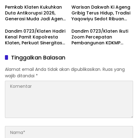
Kemanusiaan
dengan ‘Menembus Awan
Ketersediaan Stok Darah
Ayolah Mulai
Pemkab Klaten Kukuhkan
Warisan Dakwah Ki Ageng
Duta Antikorupsi 2026,
Gribig Terus Hidup, Tradisi
Generasi Muda Jadi Agen
Yaqowiyu Sedot Ribuan
Perubahan Berintegritas
Pengunjung
Dandim 0723/Klaten Hadiri
Dandim 0723/Klaten Ikuti
Kenal Pamit Kapolresta
Zoom Percepatan
Klaten, Perkuat Sinergitas
Pembangunan KDKMP
Forkopimda Untuk
Bersama Kaster TNI Dan
Menjaga Kondusifitas
Tinjau KDKMP Desa Pesu
Tinggalkan Balasan
Daerah
Alamat email Anda tidak akan dipublikasikan.
Ruas yang
wajib ditandai
*