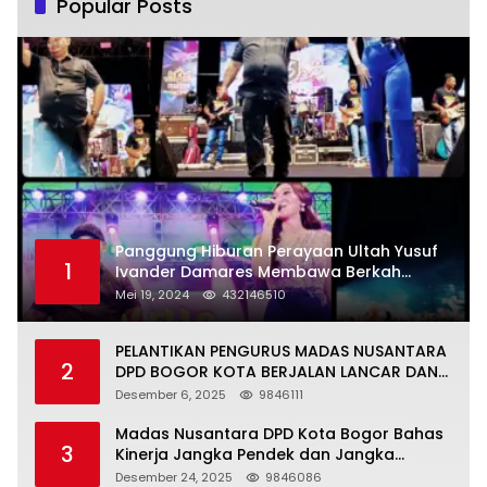
Popular Posts
Panggung Hiburan Perayaan Ultah Yusuf
1
Ivander Damares Membawa Berkah
Warga Kejapanan
Mei 19, 2024
432146510
PELANTIKAN PENGURUS MADAS NUSANTARA
2
DPD BOGOR KOTA BERJALAN LANCAR DAN
KHIDMAT
Desember 6, 2025
9846111
Madas Nusantara DPD Kota Bogor Bahas
3
Kinerja Jangka Pendek dan Jangka
Panjang
Desember 24, 2025
9846086