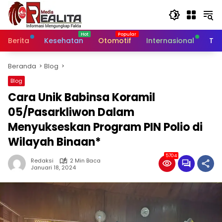
Langsung
ke
konten
Berita
Kesehatan
Otomotif
Internasional
Tek
Beranda
Blog
Blog
Cara Unik Babinsa Koramil
05/Pasarkliwon Dalam
Menyukseskan Program PIN Polio di
Wilayah Binaan*
5704
Redaksi
2 Min Baca
Januari 18, 2024