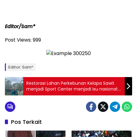
Editor/Sam*
Post Views:
999
Editor: Sam*
Restorasi Lahan Perkebunan Kelapa Sawit
menjadi Sport Center menjadi isu nasional:
Peluang atau Ancaman bagi Warga Lokal?
Pos Terkait