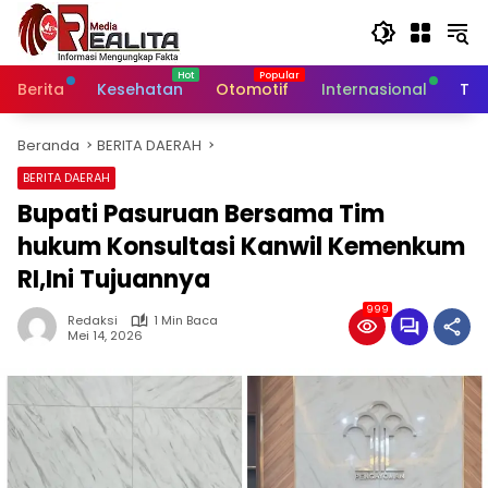
Langsung
ke
konten
Berita
Kesehatan
Otomotif
Internasional
Tek
Beranda
BERITA DAERAH
BERITA DAERAH
Bupati Pasuruan Bersama Tim
hukum Konsultasi Kanwil Kemenkum
RI,Ini Tujuannya
999
Redaksi
1 Min Baca
Mei 14, 2026