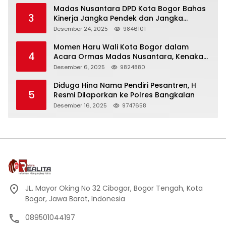
Madas Nusantara DPD Kota Bogor Bahas
3
Kinerja Jangka Pendek dan Jangka
Panjang
Desember 24, 2025
9846101
Momen Haru Wali Kota Bogor dalam
4
Acara Ormas Madas Nusantara, Kenakan
Peci Hitam Tinggi sebagai Simbol
Desember 6, 2025
9824880
Kehormatan
Diduga Hina Nama Pendiri Pesantren, H
5
Resmi Dilaporkan ke Polres Bangkalan
Desember 16, 2025
9747658
JL. Mayor Oking No 32 Cibogor, Bogor Tengah, Kota
Bogor, Jawa Barat, Indonesia
089501044197