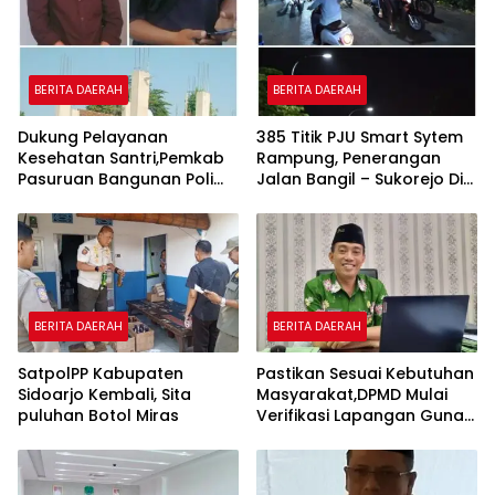
BERITA DAERAH
BERITA DAERAH
Dukung Pelayanan
385 Titik PJU Smart Sytem
Kesehatan Santri,Pemkab
Rampung, Penerangan
Pasuruan Bangunan Poli
Jalan Bangil – Sukorejo Di
Klinik Kesehatan di Ponpes
Rasakan Masyarakat.
BERITA DAERAH
BERITA DAERAH
SatpolPP Kabupaten
Pastikan Sesuai Kebutuhan
Sidoarjo Kembali, Sita
Masyarakat,DPMD Mulai
puluhan Botol Miras
Verifikasi Lapangan Guna
Cek Usulan BKK.