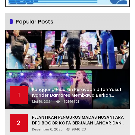
Popular Posts
Panggung Hiburan Perayaan Ultah Yusuf
1
Ivander Damares Membawa Berkah
Warga Kejapanan
Mei 19, 2024
432146521
PELANTIKAN PENGURUS MADAS NUSANTARA
2
DPD BOGOR KOTA BERJALAN LANCAR DAN
KHIDMAT
Desember 6, 2025
9846123