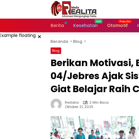
Langsung
ke
konten
Berita
Kesehatan
Otomotif
×
Beranda
Blog
Blog
Berikan Motivasi,
04/Jebres Ajak Sis
Giat Belajar Raih 
Redaksi
2 Min Baca
Oktober 21, 2025