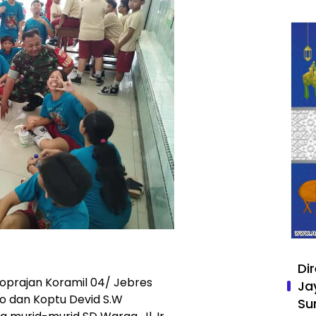
Di
roprajan Koramil 04/ Jebres
Ja
o dan Koptu Devid S.W
Su