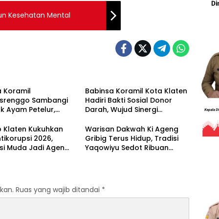
gun Kesehatan Mental
 Koramil
Babinsa Koramil Kota Klaten
isrenggo Sambangi
Hadiri Bakti Sosial Donor
k Ayam Petelur,
Darah, Wujud Sinergi
 Ketahanan Pangan
Kemanusiaan Ketersediaan
rekonomian Warga
Stok Darah
 Klaten Kukuhkan
Warisan Dakwah Ki Ageng
tikorupsi 2026,
Gribig Terus Hidup, Tradisi
si Muda Jadi Agen
Yaqowiyu Sedot Ribuan
an Berintegritas
Pengunjung
kan.
Ruas yang wajib ditandai
*