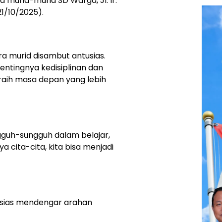
murid-murid SD Warga, Jl. Ir.
21/10/2025).
ra murid disambut antusias.
ntingnya kedisiplinan dan
raih masa depan yang lebih
gguh-sungguh dalam belajar,
a cita-cita, kita bisa menjadi
sias mendengar arahan