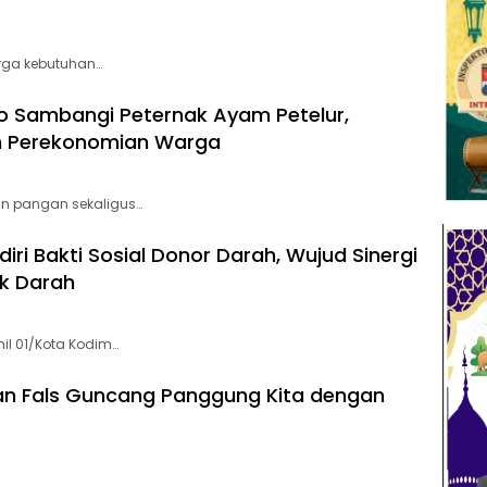
rga kebutuhan…
o Sambangi Peternak Ayam Petelur,
n Perekonomian Warga
n pangan sekaligus…
iri Bakti Sosial Donor Darah, Wujud Sinergi
k Darah
il 01/Kota Kodim…
wan Fals Guncang Panggung Kita dengan