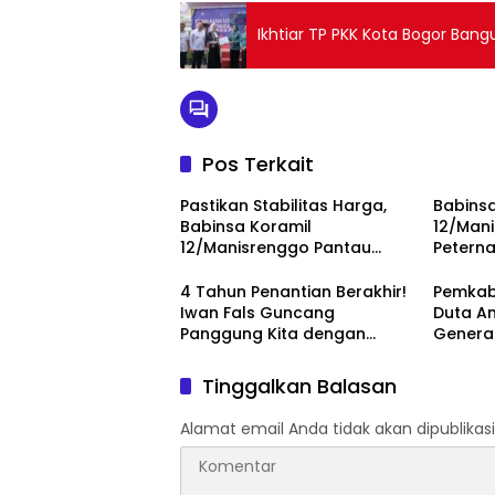
Ikhtiar TP PKK Kota Bogor Ban
Pos Terkait
Pastikan Stabilitas Harga,
Babinsa
Babinsa Koramil
12/Man
12/Manisrenggo Pantau
Peterna
Harga Sembako Di Pasar
Dukung
Klewer
Dan Pe
4 Tahun Penantian Berakhir!
Pemkab
Iwan Fals Guncang
Duta An
Panggung Kita dengan
Genera
‘Menembus Awan Ayolah
Perubah
Mulai
Tinggalkan Balasan
Alamat email Anda tidak akan dipublikasi