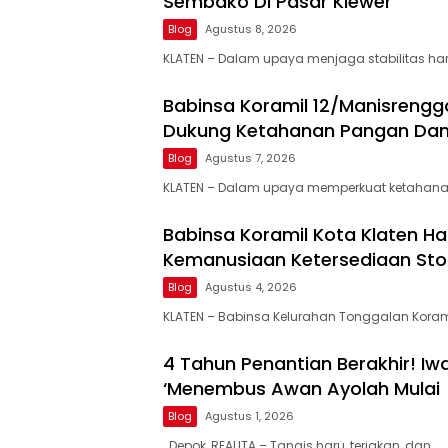
Sembako Di Pasar Klewer
Blog
Agustus 8, 2026
KLATEN – Dalam upaya menjaga stabilitas ha
Babinsa Koramil 12/Manisrengg
Dukung Ketahanan Pangan Da
Blog
Agustus 7, 2026
KLATEN – Dalam upaya memperkuat ketahana
Babinsa Koramil Kota Klaten Had
Kemanusiaan Ketersediaan Sto
Blog
Agustus 4, 2026
KLATEN – Babinsa Kelurahan Tonggalan Koram
4 Tahun Penantian Berakhir! I
‘Menembus Awan Ayolah Mulai
Blog
Agustus 1, 2026
Depok, REALITA – Tangis haru, teriakan, dan…