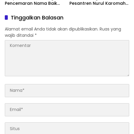
Pencemaran Nama Baik
Pesantren Nurul Karomah
Masuk Ranah Hukum
Beri Voucher Umrah untuk
Para Purna Tugas
Tinggalkan Balasan
Alamat email Anda tidak akan dipublikasikan.
Ruas yang
wajib ditandai
*