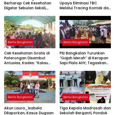
Berharap Cek Kesehatan
Upaya Eliminasi TBC
Digelar Sebulan Sekali,
Melalui Tracing Kontak dan
Kepala Puskesmas Galis:
Gardu Cekatan Mas Lis
CKG Bisa Dilaksanakan
Rutin Lewat Posyandu ILP
Berita Bangkalan
Berita Bangkalan
Cek Kesehatan Gratis di
PSI Bangkalan Turunkan
Paterongan Disambut
“Gajah Merah” di Kerapan
Antusias, Kades: “Kalau
Sapi Piala AHY, Tegaskan
Bisa Sebulan Sekali”
Dukungan untuk Budaya
Madura
Berita Bangkalan
Berita Bangkalan
Akun Laura_isabela
Tiga Kepala Madrasah dan
Dilaporkan, Kasus Dugaan
Sekolah Berganti, Pondok