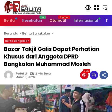
Langsung
ke
konten
Berita
Kesehatan
Otomotif
Internasional
Tek
Beranda
Berita Bangkalan
Berita Bangkalan
Bazar Takjil Galis Dapat Perhatian
Khusus dari Anggota DPRD
Bangkalan Muhammad Mosleh
3610
Redaksi
2 Min Baca
Maret 8, 2026