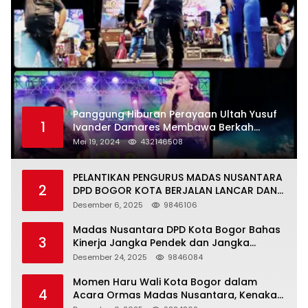
Panggung Hiburan Perayaan Ultah Yusuf
1
Ivander Damares Membawa Berkah
Warga Kejapanan
Mei 19, 2024
432146508
PELANTIKAN PENGURUS MADAS NUSANTARA
2
DPD BOGOR KOTA BERJALAN LANCAR DAN
KHIDMAT
Desember 6, 2025
9846106
Madas Nusantara DPD Kota Bogor Bahas
3
Kinerja Jangka Pendek dan Jangka
Panjang
Desember 24, 2025
9846084
Momen Haru Wali Kota Bogor dalam
4
Acara Ormas Madas Nusantara, Kenakan