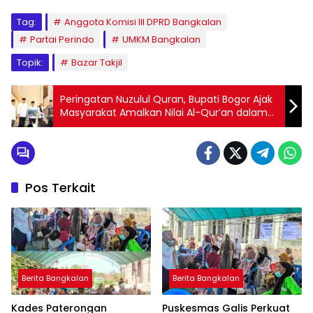
Tag:
Anggota Komisi III DPRD Bangkalan
Partai Perindo
UMKM Bangkalan
Topik:
Bazar Takjil
Peringatan Nuzulul Quran, Bupati Bogor Ajak
Masyarakat Amalkan Nilai Al-Qur’an dalam
Kehidupan
Pos Terkait
Berita Bangkalan
Berita Bangkalan
Kades Paterongan
Puskesmas Galis Perkuat