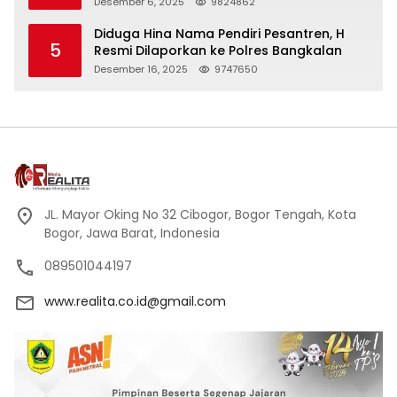
Peci Hitam Tinggi sebagai Simbol
Desember 6, 2025
9824862
Kehormatan
Diduga Hina Nama Pendiri Pesantren, H
5
Resmi Dilaporkan ke Polres Bangkalan
Desember 16, 2025
9747650
JL. Mayor Oking No 32 Cibogor, Bogor Tengah, Kota
Bogor, Jawa Barat, Indonesia
089501044197
www.realita.co.id@gmail.com