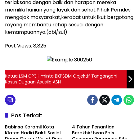
terlaksana dengan baik dan harapan mereka
memiliki hunian yang layak dan sehat,Pihak Pemdes
mengajak masyarakat,kerabat untuk ikut bergotong
royong membantu rehap sesuai dengan
kemampuannya.(abi/sul)
Post Views:
8,825
Ketua LSM GP3H minta BKPSDM Objektif Tangangani
Kasus Dugaan Asusila ASN
Pos Terkait
Babinsa Koramil Kota
4 Tahun Penantian
Klaten Hadiri Bakti Sosial
Berakhir! Iwan Fals
Donor Darah, Wujud Sinergi
Guncang Panggung Kita