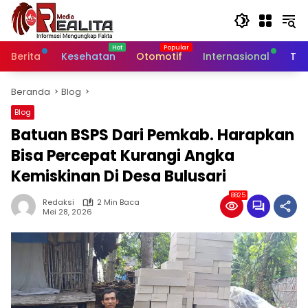
Langsung
ke
konten
Berita
Kesehatan
Otomotif
Internasional
Tek
Beranda
Blog
Blog
Batuan BSPS Dari Pemkab. Harapkan
Bisa Percepat Kurangi Angka
Kemiskinan Di Desa Bulusari
8825
Redaksi
2 Min Baca
Mei 28, 2026