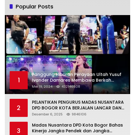
Popular Posts
Panggung Hiburan Perayaan Ultah Yusuf
1
Ivander Damares Membawa Berkah
Warga Kejapanan
Mei 19, 2024
432146508
PELANTIKAN PENGURUS MADAS NUSANTARA
2
DPD BOGOR KOTA BERJALAN LANCAR DAN
KHIDMAT
Desember 6, 2025
9846106
Madas Nusantara DPD Kota Bogor Bahas
3
Kinerja Jangka Pendek dan Jangka