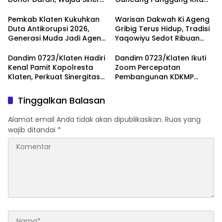
Kemanusiaan
dengan ‘Menembus Awan
Ketersediaan Stok Darah
Ayolah Mulai
Pemkab Klaten Kukuhkan
Warisan Dakwah Ki Ageng
Duta Antikorupsi 2026,
Gribig Terus Hidup, Tradisi
Generasi Muda Jadi Agen
Yaqowiyu Sedot Ribuan
Perubahan Berintegritas
Pengunjung
Dandim 0723/Klaten Hadiri
Dandim 0723/Klaten Ikuti
Kenal Pamit Kapolresta
Zoom Percepatan
Klaten, Perkuat Sinergitas
Pembangunan KDKMP
Forkopimda Untuk
Bersama Kaster TNI Dan
Menjaga Kondusifitas
Tinjau KDKMP Desa Pesu
Tinggalkan Balasan
Daerah
Alamat email Anda tidak akan dipublikasikan.
Ruas yang
wajib ditandai
*