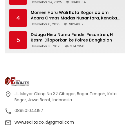
Panjang
Desember 24, 2025
9846084
Momen Haru Wali Kota Bogor dalam
4
Acara Ormas Madas Nusantara, Kenakan
Peci Hitam Tinggi sebagai Simbol
Desember 6, 2025
9824862
Kehormatan
Diduga Hina Nama Pendiri Pesantren, H
5
Resmi Dilaporkan ke Polres Bangkalan
Desember 16, 2025
9747650
JL. Mayor Oking No 32 Cibogor, Bogor Tengah, Kota
Bogor, Jawa Barat, Indonesia
089501044197
www.realita.co.id@gmail.com