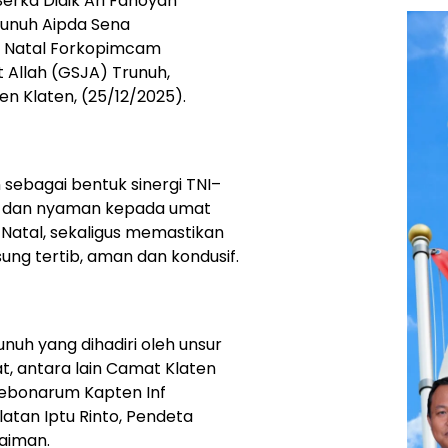
rka Didik Ari Fahoyan
unuh Aipda Sena
 Natal Forkopimcam
 Allah (GSJA) Trunuh,
n Klaten, (25/12/2025).
sebagai bentuk sinergi TNI–
n dan nyaman kepada umat
 Natal, sekaligus memastikan
ung tertib, aman dan kondusif.
nuh yang dihadiri oleh unsur
, antara lain Camat Klaten
Kebonarum Kapten Inf
atan Iptu Rinto, Pendeta
laiman.