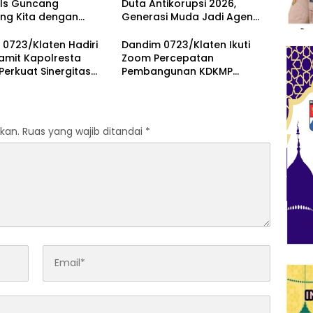
als Guncang
Duta Antikorupsi 2026,
ng Kita dengan
Generasi Muda Jadi Agen
bus Awan Ayolah
Perubahan Berintegritas
0723/Klaten Hadiri
Dandim 0723/Klaten Ikuti
amit Kapolresta
Zoom Percepatan
 Perkuat Sinergitas
Pembangunan KDKMP
imda Untuk Menjaga
Bersama Kaster TNI Dan
fitas Daerah
Tinjau KDKMP Desa Pesu
kan.
Ruas yang wajib ditandai
*