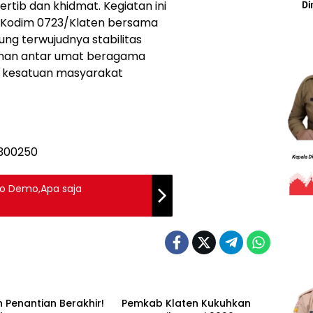
rtib dan khidmat. Kegiatan ini
 Kodim 0723/Klaten bersama
ng terwujudnya stabilitas
unan antar umat beragama
 kesatuan masyarakat
jo Demo,Apa saja
 Penantian Berakhir!
Pemkab Klaten Kukuhkan