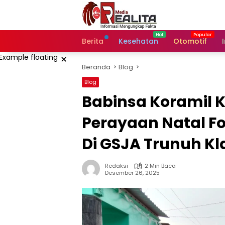
Langsung
ke
konten
Berita
Kesehatan
Otomotif
×
Beranda
Blog
Blog
Babinsa Koramil
Perayaan Natal 
Di GSJA Trunuh Kl
Redaksi
2 Min Baca
Desember 26, 2025