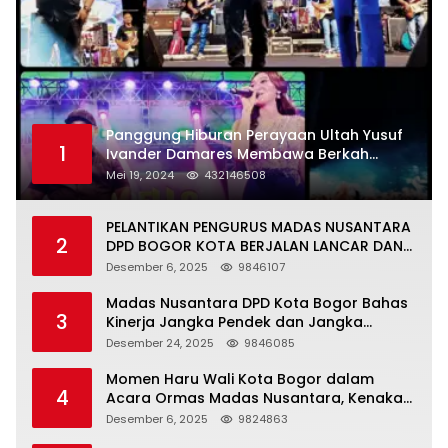
Panggung Hiburan Perayaan Ultah Yusuf
1
Ivander Damares Membawa Berkah
Warga Kejapanan
Mei 19, 2024
432146508
PELANTIKAN PENGURUS MADAS NUSANTARA
2
DPD BOGOR KOTA BERJALAN LANCAR DAN
KHIDMAT
Desember 6, 2025
9846107
Madas Nusantara DPD Kota Bogor Bahas
3
Kinerja Jangka Pendek dan Jangka
Panjang
Desember 24, 2025
9846085
Momen Haru Wali Kota Bogor dalam
4
Acara Ormas Madas Nusantara, Kenakan
Peci Hitam Tinggi sebagai Simbol
Desember 6, 2025
9824863
Kehormatan