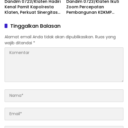
Dandim 0723/Klaten Hadiri
Dandim 0723/Klaten Ikuti
Kenal Pamit Kapolresta
Zoom Percepatan
Klaten, Perkuat Sinergitas
Pembangunan KDKMP
Forkopimda Untuk
Bersama Kaster TNI Dan
Menjaga Kondusifitas
Tinjau KDKMP Desa Pesu
Tinggalkan Balasan
Daerah
Alamat email Anda tidak akan dipublikasikan.
Ruas yang
wajib ditandai
*