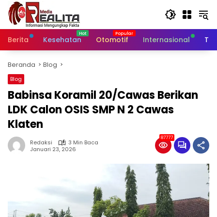
Langsung
ke
konten
Berita
Kesehatan
Otomotif
Internasional
Tek
Beranda
Blog
Blog
Babinsa Koramil 20/Cawas Berikan
LDK Calon OSIS SMP N 2 Cawas
Klaten
87777
Redaksi
3 Min Baca
Januari 23, 2026