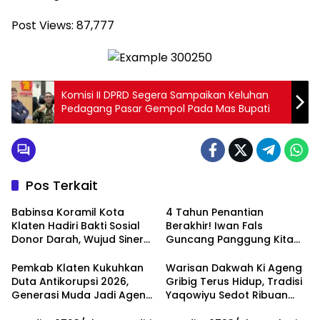
Post Views:
87,777
Komisi II DPRD Segera Sampaikan Keluhan
Pedagang Pasar Gempol Pada Mas Bupati
Pos Terkait
Babinsa Koramil Kota
4 Tahun Penantian
Klaten Hadiri Bakti Sosial
Berakhir! Iwan Fals
Donor Darah, Wujud Sinergi
Guncang Panggung Kita
Kemanusiaan
dengan ‘Menembus Awan
Ketersediaan Stok Darah
Ayolah Mulai
Pemkab Klaten Kukuhkan
Warisan Dakwah Ki Ageng
Duta Antikorupsi 2026,
Gribig Terus Hidup, Tradisi
Generasi Muda Jadi Agen
Yaqowiyu Sedot Ribuan
Perubahan Berintegritas
Pengunjung