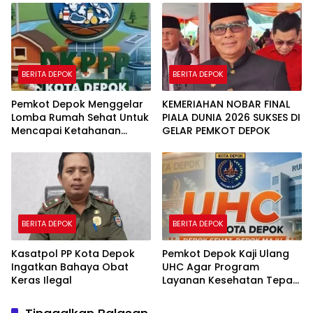
BERITA DEPOK
BERITA DEPOK
Pemkot Depok Menggelar
KEMERIAHAN NOBAR FINAL
Lomba Rumah Sehat Untuk
PIALA DUNIA 2026 SUKSES DI
Mencapai Ketahanan
GELAR PEMKOT DEPOK
Pangan Warga
BERITA DEPOK
BERITA DEPOK
Kasatpol PP Kota Depok
Pemkot Depok Kaji Ulang
Ingatkan Bahaya Obat
UHC Agar Program
Keras Ilegal
Layanan Kesehatan Tepat
Sasaran