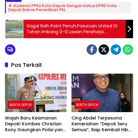
Audiensi PPKLI Kota Depok Dengan Ketua DPRD Kota
Depok Bahas Penertiban PKL
Gagal Raih Point Penuh,Pasuruan United Di
Tahan Imbang 0-0 Lawan Persiharjo
Sukoharjo
Pos Terkait
BERITA DEPOK
BERITA DEPOK
Wajah Baru Keamanan
Cing Abdel Terpesona
Depok! Kombes Christian
Kemeriahan “Depok Seru
Rony Gaungkan Polisi yang
Semua”, Siap Kembali Hibur
Merakyat
Warga Kota Depok