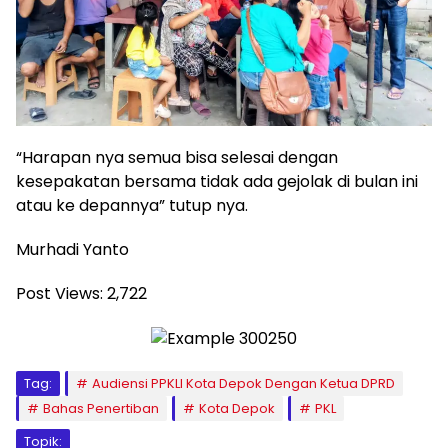
“Harapan nya semua bisa selesai dengan
kesepakatan bersama tidak ada gejolak di bulan ini
atau ke depannya” tutup nya.
Murhadi Yanto
Post Views:
2,722
Tag:
Audiensi PPKLI Kota Depok Dengan Ketua DPRD
Bahas Penertiban
Kota Depok
PKL
Topik: