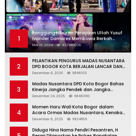
Panggung Hiburan Perayaan Ultah Yusuf
1
Ivander Damares Membawa Berkah
Warga Kejapanan
Mei 19, 2024
432146506
PELANTIKAN PENGURUS MADAS NUSANTARA
2
DPD BOGOR KOTA BERJALAN LANCAR DAN
KHIDMAT
Desember 6, 2025
9846103
Madas Nusantara DPD Kota Bogor Bahas
3
Kinerja Jangka Pendek dan Jangka
Panjang
Desember 24, 2025
9846080
Momen Haru Wali Kota Bogor dalam
4
Acara Ormas Madas Nusantara, Kenakan
Peci Hitam Tinggi sebagai Simbol
Desember 6, 2025
9824859
Kehormatan
Diduga Hina Nama Pendiri Pesantren, H
5
Resmi Dilaporkan ke Polres Bangkalan