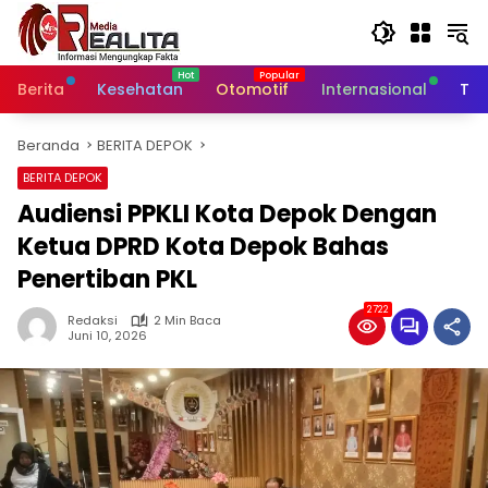
Langsung
ke
konten
Berita
Kesehatan
Otomotif
Internasional
Tek
Beranda
BERITA DEPOK
BERITA DEPOK
Audiensi PPKLI Kota Depok Dengan
Ketua DPRD Kota Depok Bahas
Penertiban PKL
2722
Redaksi
2 Min Baca
Juni 10, 2026