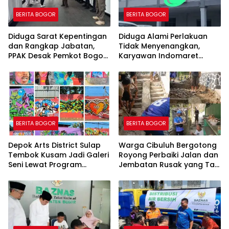
BERITA BOGOR
BERITA BOGOR
Diduga Sarat Kepentingan
Diduga Alami Perlakuan
dan Rangkap Jabatan,
Tidak Menyenangkan,
PPAK Desak Pemkot Bogor
Karyawan Indomaret
Evaluasi Pengangkatan
Group Mengaku
Kabag Kesra
Dipermalukan di Hadapan
Rekan Kerja
BERITA BOGOR
BERITA BOGOR
Depok Arts District Sulap
Warga Cibuluh Bergotong
Tembok Kusam Jadi Galeri
Royong Perbaiki Jalan dan
Seni Lewat Program
Jembatan Rusak yang Tak
GEMBOK
Kunjung Direhabilitasi