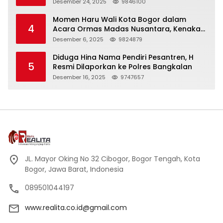
Panjang
Desember 24, 2025
9846100
Momen Haru Wali Kota Bogor dalam
4
Acara Ormas Madas Nusantara, Kenakan
Peci Hitam Tinggi sebagai Simbol
Desember 6, 2025
9824879
Kehormatan
Diduga Hina Nama Pendiri Pesantren, H
5
Resmi Dilaporkan ke Polres Bangkalan
Desember 16, 2025
9747657
JL. Mayor Oking No 32 Cibogor, Bogor Tengah, Kota
Bogor, Jawa Barat, Indonesia
089501044197
www.realita.co.id@gmail.com