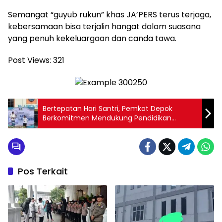
Semangat “guyub rukun” khas JA’PERS terus terjaga,
kebersamaan bisa terjalin hangat dalam suasana
yang penuh kekeluargaan dan canda tawa.
Post Views:
321
Bertepatan Hari Santri, Pemkot Depok
Berkomitmen Mendukung Pendidikan
Pesantren dan Madrasah
Pos Terkait