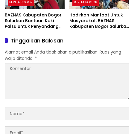
BERITA BOGOR
BERITA BOGOR
BAZNAS Kabupaten Bogor
Hadirkan Manfaat Untuk
Salurkan Bantuan Kaki
Masyarakat, BAZNAS
Palsu untuk Penyandang
Kabupaten Bogor Salurkan
Disabilitas, Wujud Nyata
15.000 Liter Air Bersih Untuk
Kepedulian dalam
Warga Terdampak
Tinggalkan Balasan
Program “Bogor Peduli”
Kekeringan
Alamat email Anda tidak akan dipublikasikan.
Ruas yang
wajib ditandai
*