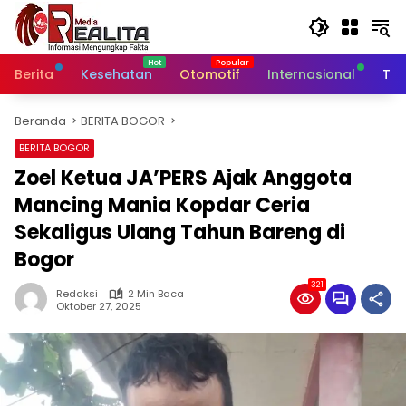
Langsung
ke
konten
Berita
Kesehatan
Otomotif
Internasional
Tek
Beranda
BERITA BOGOR
BERITA BOGOR
Zoel Ketua JA’PERS Ajak Anggota
Mancing Mania Kopdar Ceria
Sekaligus Ulang Tahun Bareng di
Bogor
321
Redaksi
2 Min Baca
Oktober 27, 2025