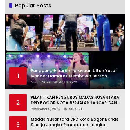
Popular Posts
Panggung Hiburan Perayaan Ultah Yusuf
1
Ivander Damares Membawa Berkah
Warga Kejapanan
Mei 19, 2024
432146520
PELANTIKAN PENGURUS MADAS NUSANTARA
2
DPD BOGOR KOTA BERJALAN LANCAR DAN
KHIDMAT
Desember 6, 2025
9846121
Madas Nusantara DPD Kota Bogor Bahas
3
Kinerja Jangka Pendek dan Jangka