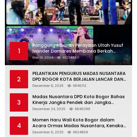
Panggung Hiburan Perayaan Ultah Yusuf
1
Ivander Damares Membawa Berkah
Warga Kejapanan
Mei 19, 2024
432146511
PELANTIKAN PENGURUS MADAS NUSANTARA
2
DPD BOGOR KOTA BERJALAN LANCAR DAN
KHIDMAT
Desember 6, 2025
9846112
Madas Nusantara DPD Kota Bogor Bahas
3
Kinerja Jangka Pendek dan Jangka
Panjang
Desember 24, 2025
9846088
Momen Haru Wali Kota Bogor dalam
4
Acara Ormas Madas Nusantara, Kenakan
Peci Hitam Tinggi sebagai Simbol
Desember 6, 2025
9824869