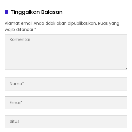
Masuk Ranah Hukum
Beri Voucher Umrah untuk
Para Purna Tugas
Tinggalkan Balasan
Alamat email Anda tidak akan dipublikasikan.
Ruas yang
wajib ditandai
*