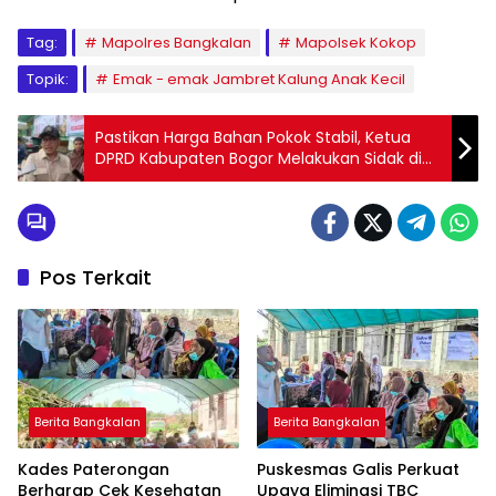
Tag:
Mapolres Bangkalan
Mapolsek Kokop
Topik:
Emak - emak Jambret Kalung Anak Kecil
Pastikan Harga Bahan Pokok Stabil, Ketua
DPRD Kabupaten Bogor Melakukan Sidak di
Pasar Cibinong
Pos Terkait
Berita Bangkalan
Berita Bangkalan
Kades Paterongan
Puskesmas Galis Perkuat
Berharap Cek Kesehatan
Upaya Eliminasi TBC