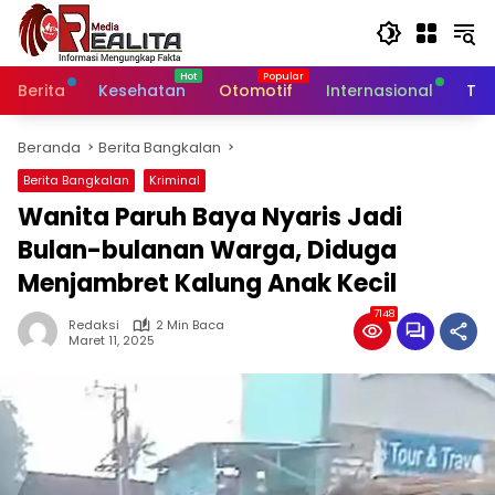
Langsung
ke
konten
Berita
Kesehatan
Otomotif
Internasional
Tek
Beranda
Berita Bangkalan
Berita Bangkalan
Kriminal
Wanita Paruh Baya Nyaris Jadi
Bulan-bulanan Warga, Diduga
Menjambret Kalung Anak Kecil
7148
Redaksi
2 Min Baca
Maret 11, 2025