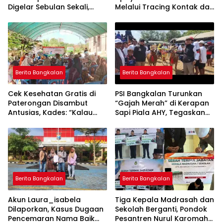
Digelar Sebulan Sekali,
Melalui Tracing Kontak dan
Kepala Puskesmas Galis:
Gardu Cekatan Mas Lis
CKG Bisa Dilaksanakan
Rutin Lewat Posyandu ILP
Berita Bangkalan
Berita Bangkalan
Cek Kesehatan Gratis di
PSI Bangkalan Turunkan
Paterongan Disambut
“Gajah Merah” di Kerapan
Antusias, Kades: “Kalau
Sapi Piala AHY, Tegaskan
Bisa Sebulan Sekali”
Dukungan untuk Budaya
Madura
Berita Bangkalan
Berita Bangkalan
Akun Laura_isabela
Tiga Kepala Madrasah dan
Dilaporkan, Kasus Dugaan
Sekolah Berganti, Pondok
Pencemaran Nama Baik
Pesantren Nurul Karomah