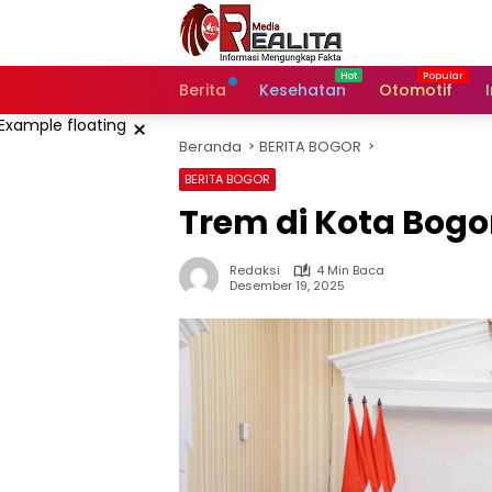
Langsung
ke
konten
Berita
Kesehatan
Otomotif
×
Beranda
BERITA BOGOR
BERITA BOGOR
Trem di Kota Bogor
Redaksi
4 Min Baca
Desember 19, 2025