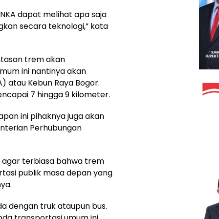
T INKA dapat melihat apa saja
kan secara teknologi,” kata
intasan trem akan
mum ini nantinya akan
SA) atau Kebun Raya Bogor.
ncapai 7 hingga 9 kilometer.
an ini pihaknya juga akan
nterian Perhubungan
t agar terbiasa bahwa trem
ortasi publik masa depan yang
ya.
da dengan truk ataupun bus.
oda transportasi umum ini