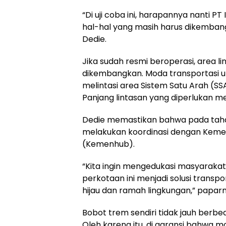
“Di uji coba ini, harapannya nanti P
hal-hal yang masih harus dikembang
Dedie.
Jika sudah resmi beroperasi, area l
dikembangkan. Moda transportasi u
melintasi area Sistem Satu Arah (S
Panjang lintasan yang diperlukan me
Dedie memastikan bahwa pada tahap
melakukan koordinasi dengan Keme
(Kemenhub).
“Kita ingin mengedukasi masyaraka
perkotaan ini menjadi solusi transp
hijau dan ramah lingkungan,” paparn
Bobot trem sendiri tidak jauh berbe
Oleh karena itu, di garansi bahwa m