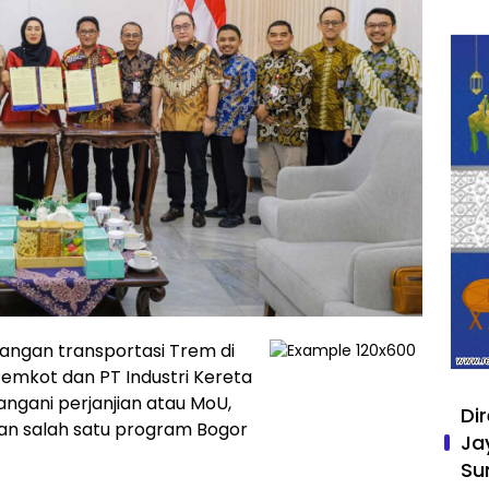
gan transportasi Trem di
emkot dan PT Industri Kereta
ngani perjanjian atau MoU,
Di
ikan salah satu program Bogor
Ja
Su