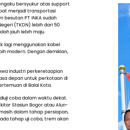
engaku bersyukur atas support
pat menjadi transportasi
m besutan PT INKA sudah
geri (TKDN) lebih dari 50
dah jauh lebih maju.
k lagi menggunakan kabel
bih modern. Dengan demikian,
hwa industri perkeretaapian
asa depan untuk perkotaan di
pertemuan di Balai Kota.
iuji coba dalam waktu dekat.
kitar Stasiun Bogor atau Alun-
masih dalam tahap persiapan,
ada tahap uji coba, trem akan