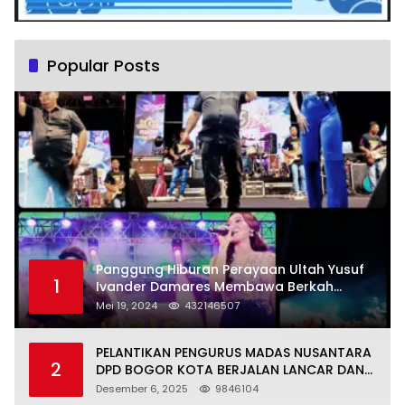
Popular Posts
Panggung Hiburan Perayaan Ultah Yusuf
1
Ivander Damares Membawa Berkah
Warga Kejapanan
Mei 19, 2024
432146507
PELANTIKAN PENGURUS MADAS NUSANTARA
2
DPD BOGOR KOTA BERJALAN LANCAR DAN
KHIDMAT
Desember 6, 2025
9846104