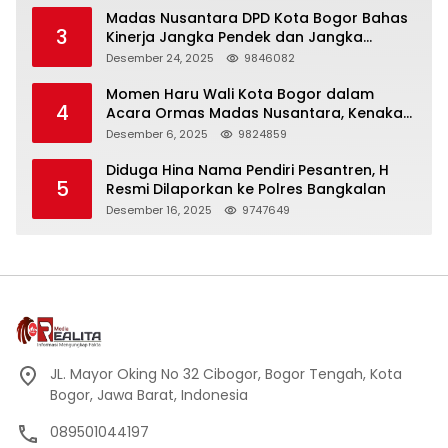
Madas Nusantara DPD Kota Bogor Bahas
3
Kinerja Jangka Pendek dan Jangka
Panjang
Desember 24, 2025
9846082
Momen Haru Wali Kota Bogor dalam
4
Acara Ormas Madas Nusantara, Kenakan
Peci Hitam Tinggi sebagai Simbol
Desember 6, 2025
9824859
Kehormatan
Diduga Hina Nama Pendiri Pesantren, H
5
Resmi Dilaporkan ke Polres Bangkalan
Desember 16, 2025
9747649
JL. Mayor Oking No 32 Cibogor, Bogor Tengah, Kota
Bogor, Jawa Barat, Indonesia
089501044197