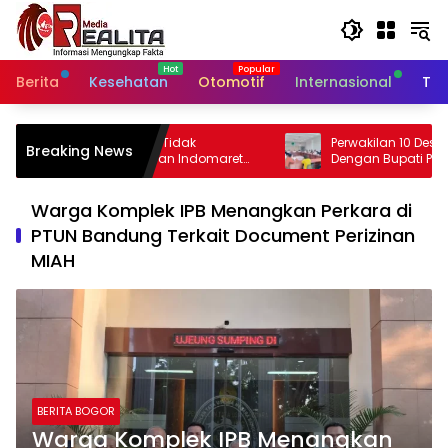
Langsung
ke
konten
Berita
Kesehatan
Otomotif
Internasional
Tek
idak
Perwakilan 10 Desa Gelar Audensi
Breaking News
 Indomaret
Dengan Bupati Pasuruan, Ini Sejumlah
kan di
Tuntutannya
Warga Komplek IPB Menangkan Perkara di
PTUN Bandung Terkait Document Perizinan
MIAH
BERITA BOGOR
Warga Komplek IPB Menangkan