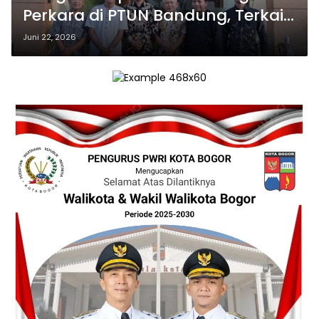
Perkara di PTUN Bandung, Terkait
Document Perizinan MIAH
Juni 22, 2026