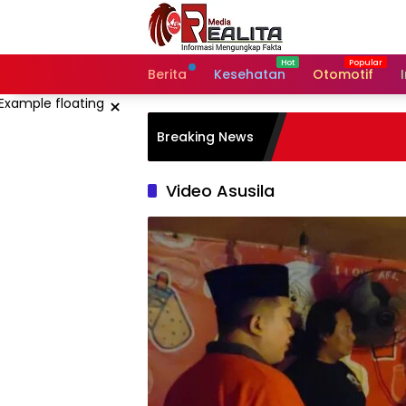
Langsung
ke
konten
Berita
Kesehatan
Otomotif
×
Breaking News
Video Asusila