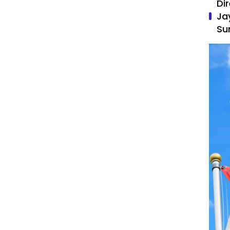
Di
Ja
Su