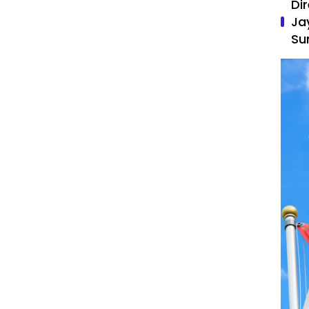
Di
Ja
Su