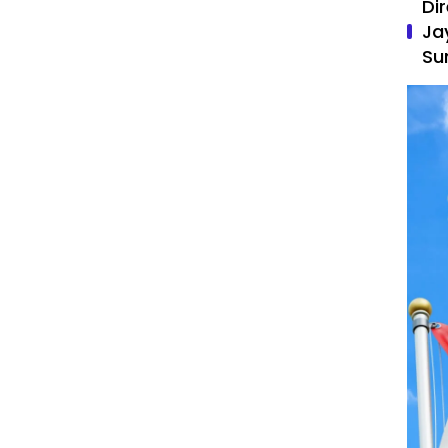
Di
Ja
Su