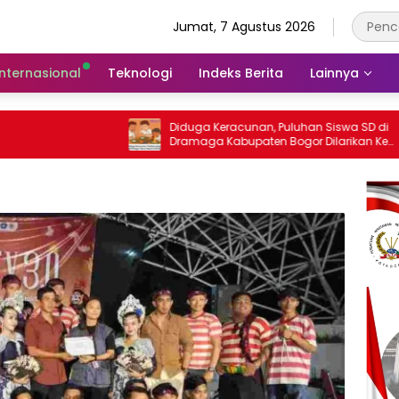
Jumat, 7 Agustus 2026
Internasional
Teknologi
Indeks Berita
Lainnya
Diduga Keracunan, Puluhan Siswa SD di
LBH Br
Dramaga Kabupaten Bogor Dilarikan Ke
Dampin
Puskesmas
Sengket
Bogor