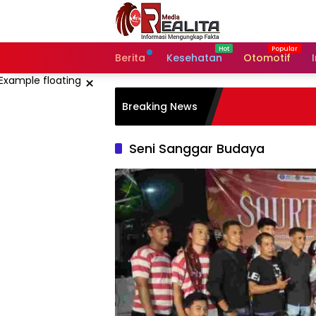
Langsung
ke
konten
Berita
Kesehatan
Otomotif
×
Breaking News
Seni Sanggar Budaya