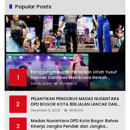
Popular Posts
Panggung Hiburan Perayaan Ultah Yusuf
1
Ivander Damares Membawa Berkah
Warga Kejapanan
Mei 19, 2024
432146508
PELANTIKAN PENGURUS MADAS NUSANTARA
2
DPD BOGOR KOTA BERJALAN LANCAR DAN
KHIDMAT
Desember 6, 2025
9846106
Madas Nusantara DPD Kota Bogor Bahas
3
Kinerja Jangka Pendek dan Jangka