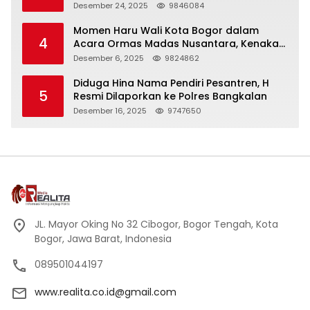
Panjang
Desember 24, 2025
9846084
Momen Haru Wali Kota Bogor dalam
4
Acara Ormas Madas Nusantara, Kenakan
Peci Hitam Tinggi sebagai Simbol
Desember 6, 2025
9824862
Kehormatan
Diduga Hina Nama Pendiri Pesantren, H
5
Resmi Dilaporkan ke Polres Bangkalan
Desember 16, 2025
9747650
JL. Mayor Oking No 32 Cibogor, Bogor Tengah, Kota
Bogor, Jawa Barat, Indonesia
089501044197
www.realita.co.id@gmail.com