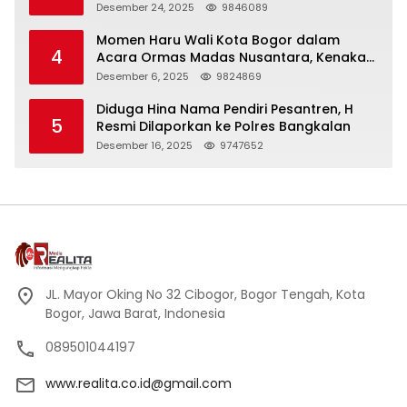
Panjang
Desember 24, 2025
9846089
Momen Haru Wali Kota Bogor dalam
4
Acara Ormas Madas Nusantara, Kenakan
Peci Hitam Tinggi sebagai Simbol
Desember 6, 2025
9824869
Kehormatan
Diduga Hina Nama Pendiri Pesantren, H
5
Resmi Dilaporkan ke Polres Bangkalan
Desember 16, 2025
9747652
JL. Mayor Oking No 32 Cibogor, Bogor Tengah, Kota
Bogor, Jawa Barat, Indonesia
089501044197
www.realita.co.id@gmail.com