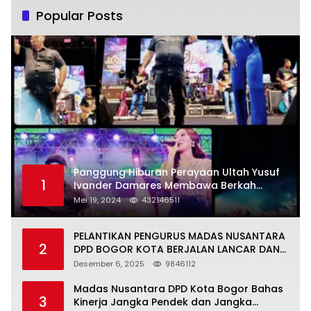
Popular Posts
Panggung Hiburan Perayaan Ultah Yusuf
1
Ivander Damares Membawa Berkah
Warga Kejapanan
Mei 19, 2024
432146511
PELANTIKAN PENGURUS MADAS NUSANTARA
2
DPD BOGOR KOTA BERJALAN LANCAR DAN
KHIDMAT
Desember 6, 2025
9846112
Madas Nusantara DPD Kota Bogor Bahas
3
Kinerja Jangka Pendek dan Jangka