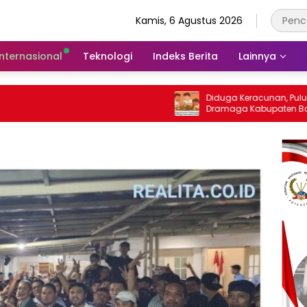
Kamis, 6 Agustus 2026
Internasional
Teknologi
Indeks Berita
Lainnya
Diduga Keracunan, Puluhan Siswa SD d
Dramaga Kabupaten Bogor Dilarikan Ke
Puskesmas