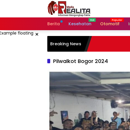
Langsung
ke
konten
Berita
Kesehatan
Otomotif
×
Breaking News
Pilwalkot Bogor 2024