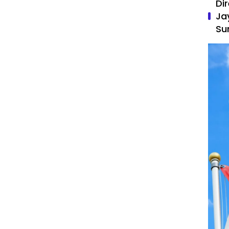
Di
Ja
Su