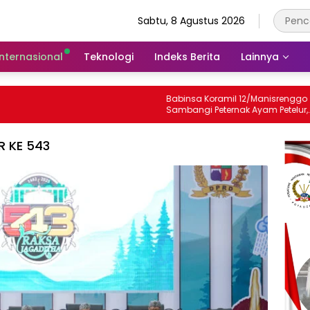
Sabtu, 8 Agustus 2026
Internasional
Teknologi
Indeks Berita
Lainnya
Babinsa Koramil 12/Manisrenggo
Sambangi Peternak Ayam Petelur,
Dukung Ketahanan Pangan Dan
Perekonomian Warga
R KE 543