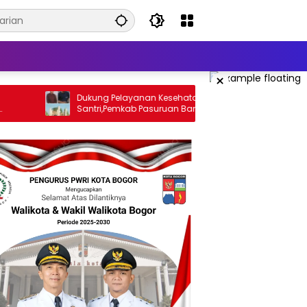
×
Dukung Pelayanan Kesehatan
Diduga Keracunan, 
Santri,Pemkab Pasuruan Bangunan Poli
Dramaga Kabupaten 
Klinik Kesehatan di Ponpes
Puskesmas