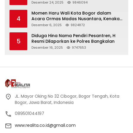
Panjang
Desember 24, 2025
9846094
Momen Haru Wali Kota Bogor dalam
4
Acara Ormas Madas Nusantara, Kenakan
Peci Hitam Tinggi sebagai Simbol
Desember 6, 2025
9824872
Kehormatan
Diduga Hina Nama Pendiri Pesantren, H
5
Resmi Dilaporkan ke Polres Bangkalan
Desember 16, 2025
9747653
JL. Mayor Oking No 32 Cibogor, Bogor Tengah, Kota
Bogor, Jawa Barat, Indonesia
089501044197
www.realita.co.id@gmail.com