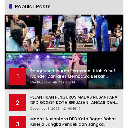
Popular Posts
Panggung Hiburan Perayaan Ultah Yusuf
1
Ivander Damares Membawa Berkah
Warga Kejapanan
Mei 19, 2024
432146514
PELANTIKAN PENGURUS MADAS NUSANTARA
2
DPD BOGOR KOTA BERJALAN LANCAR DAN
KHIDMAT
Desember 6, 2025
9846117
Madas Nusantara DPD Kota Bogor Bahas
3
Kinerja Jangka Pendek dan Jangka