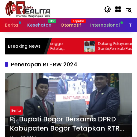
Langsung
ke
konten
Berita
Kesehatan
Otomotif
Internasional
Tek
nggo
Dukung Pelayanan Kesehatan
Breaking News
elur,
Santri,Pemkab Pasuruan Bangunan Poli
Dan
Klinik Kesehatan di Ponpes
Penetapan RT-RW 2024
Berita
Pj. Bupati Bogor Bersama DPRD
Kabupaten Bogor Tetapkan RTRW