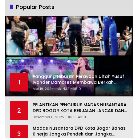
Popular Posts
Panggung Hiburan Perayaan Ultah Yusuf
1
Ivander Damares Membawa Berkah
Warga Kejapanan
Mei 19, 2024
432146510
PELANTIKAN PENGURUS MADAS NUSANTARA
2
DPD BOGOR KOTA BERJALAN LANCAR DAN
KHIDMAT
Desember 6, 2025
9846111
Madas Nusantara DPD Kota Bogor Bahas
3
Kinerja Jangka Pendek dan Jangka