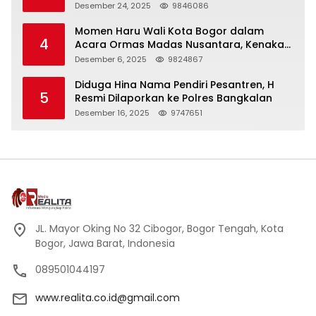
Panjang
Desember 24, 2025
9846086
Momen Haru Wali Kota Bogor dalam
4
Acara Ormas Madas Nusantara, Kenakan
Peci Hitam Tinggi sebagai Simbol
Desember 6, 2025
9824867
Kehormatan
Diduga Hina Nama Pendiri Pesantren, H
5
Resmi Dilaporkan ke Polres Bangkalan
Desember 16, 2025
9747651
JL. Mayor Oking No 32 Cibogor, Bogor Tengah, Kota
Bogor, Jawa Barat, Indonesia
089501044197
www.realita.co.id@gmail.com