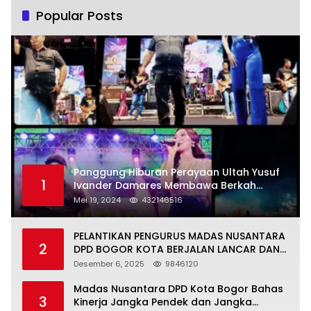
Popular Posts
Panggung Hiburan Perayaan Ultah Yusuf
1
Ivander Damares Membawa Berkah
Warga Kejapanan
Mei 19, 2024
432146516
PELANTIKAN PENGURUS MADAS NUSANTARA
2
DPD BOGOR KOTA BERJALAN LANCAR DAN
KHIDMAT
Desember 6, 2025
9846120
Madas Nusantara DPD Kota Bogor Bahas
3
Kinerja Jangka Pendek dan Jangka