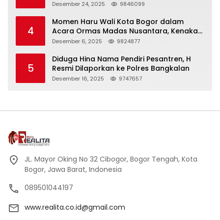
Panjang
Desember 24, 2025
9846099
Momen Haru Wali Kota Bogor dalam
4
Acara Ormas Madas Nusantara, Kenakan
Peci Hitam Tinggi sebagai Simbol
Desember 6, 2025
9824877
Kehormatan
Diduga Hina Nama Pendiri Pesantren, H
5
Resmi Dilaporkan ke Polres Bangkalan
Desember 16, 2025
9747657
JL. Mayor Oking No 32 Cibogor, Bogor Tengah, Kota
Bogor, Jawa Barat, Indonesia
089501044197
www.realita.co.id@gmail.com