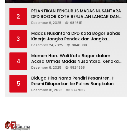
PELANTIKAN PENGURUS MADAS NUSANTARA
2
DPD BOGOR KOTA BERJALAN LANCAR DAN
KHIDMAT
Desember 6, 2025
9846111
Madas Nusantara DPD Kota Bogor Bahas
3
Kinerja Jangka Pendek dan Jangka
Panjang
Desember 24, 2025
9846088
Momen Haru Wali Kota Bogor dalam
4
Acara Ormas Madas Nusantara, Kenakan
Peci Hitam Tinggi sebagai Simbol
Desember 6, 2025
9824868
Kehormatan
Diduga Hina Nama Pendiri Pesantren, H
5
Resmi Dilaporkan ke Polres Bangkalan
Desember 16, 2025
9747652