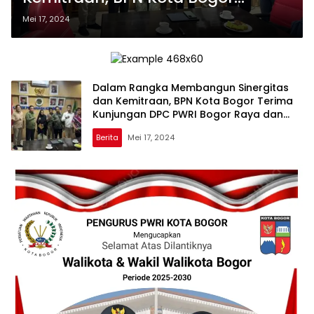
Terima Kunjungan DPC PWRI
Mei 17, 2024
Bogor Raya
Dalam Rangka Membangun Sinergitas
dan Kemitraan, BPN Kota Bogor Terima
Kunjungan DPC PWRI Bogor Raya dan
Ormas Gibas Bogor Utara
Berita
Mei 17, 2024