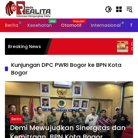
Langsung
ke
konten
Berita
Kesehatan
Otomotif
Internasional
Tek
Diduga Keracunan, Puluhan Sisw
Breaking News
Dramaga Kabupaten Bogor Dilar
Puskesmas
Kunjungan DPC PWRI Bogor ke BPN Kota
Bogor
Berita
Demi Mewujudkan Sinergitas dan
Kemitraan, BPN Kota Bogor